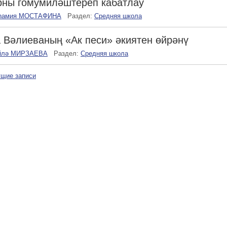
рны гомумиләштереп кабатлау
һамия МОСТАФИНА
Раздел:
Средняя школа
 Вәлиеваның «Ак песи» әкиятен өйрәнү
йлә МИРЗАЕВА
Раздел:
Средняя школа
щие записи