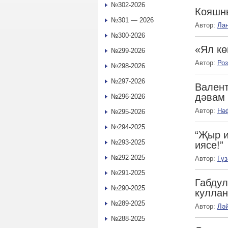
№302-2026
Кояшны
№301 — 2026
Автор:
Ла
№300-2026
«Ял кө
№299-2026
Автор:
Ро
№298-2026
№297-2026
Валент
дәвам 
№296-2026
Автор:
Нә
№295-2026
№294-2025
“Җыр и
№293-2025
иясе!”
№292-2025
Автор:
Гү
№291-2025
Габдул
№290-2025
куллан
№289-2025
Автор:
Лә
№288-2025