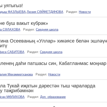
 уятыгыз!
ндыш ФАЗЛЫЕВА
,
Люзия СӘЙФЕТДИНОВА
Раздел:
Новости
не буш вакыт күбрәк»
за СӘЛАХОВА
Раздел:
Средняя школа
ина Осееваның «Уллар» хикәясе белән эшләү
итү
фисә САБИТОВА
Раздел:
Средняя школа
ленең даһи патшасы син, Кабатланмас моңнар
зәлия Мөхәммәтханова
Раздел:
Новости
ла Тукай иҗатын дәрестән тыш чараларда
у тәҗрибәмнән
йсән МӨЛИХОВА
Раздел:
Доп. образование