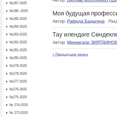
Автор:
Дилбәр МӨХӘММӘТШ
№287-2025
№286 -2025
Моя будущая професс
№285-2025
Автор:
Рафида Бадыгина
Раз
№284-2025
Тау илендәге Сөндекл
№283-2025
Автор:
Миңнегали ЗИЯТДИНО
№282-2025
№281-2025
«
Предыдущие записи
№280-2025
№279-2025
№278-2025
№277-2025
№276-2025
№275-2025
№ 274-2025
№ 273-2025