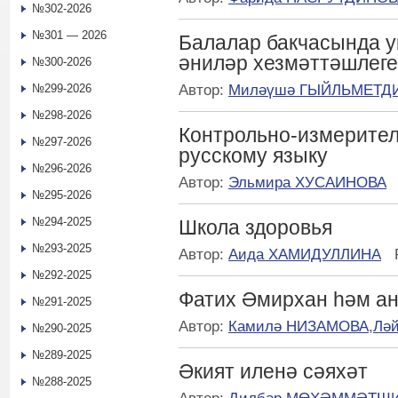
№302-2026
№301 — 2026
Балалар бакчасында у
әниләр хезмәттәшлеге
№300-2026
Автор:
Миләүшә ГЫЙЛЬМЕТД
№299-2026
№298-2026
Контрольно-измерите
№297-2026
русскому языку
№296-2026
Автор:
Эльмира ХУСАИНОВА
№295-2026
№294-2025
Школа здоровья
№293-2025
Автор:
Аида ХАМИДУЛЛИНА
№292-2025
Фатих Әмирхан һәм а
№291-2025
Автор:
Камилә НИЗАМОВА
,
Лә
№290-2025
№289-2025
Әкият иленә сәяхәт
№288-2025