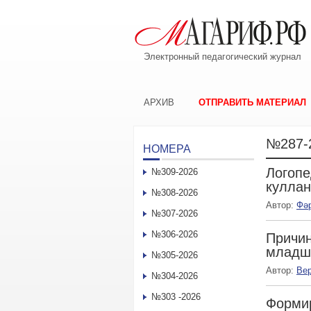
Электронный педагогический журнал
АРХИВ
ОТПРАВИТЬ МАТЕРИАЛ
№287-
НОМЕРА
Логопе
№309-2026
куллан
№308-2026
Автор:
Фә
№307-2026
№306-2026
Причин
младш
№305-2026
Автор:
Ве
№304-2026
№303 -2026
Формир