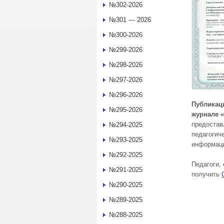
№302-2026
№301 — 2026
№300-2026
№299-2026
№298-2026
№297-2026
№296-2026
Публика
№295-2026
журнале 
предостав
№294-2025
педагогич
№293-2025
информаци
№292-2025
Педагоги,
№291-2025
получить
№290-2025
№289-2025
№288-2025