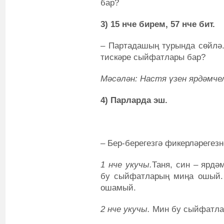
бар?
3) 15 нче бирем, 57 нче бит.
–
Партадашың турында сөйлә
тискәре сыйфатлары
бар?
Мәсәлән: Настя үзен ярдәмче
4) Парларда эш.
‒ Бер-берегезгә фикерләрегезн
1 нче укучы.
Таня, син – ярдә
бу сыйфатларың миңа ошый. 
ошамый.
2 нче укучы.
Мин бу сыйфатла