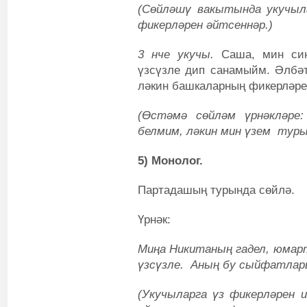
(Сөйләшү вакытында укучыла
фикерләрен әйтсеннәр.)
3 нче укучы.
Саша, мин си
үзсүзле дип санамыйм. Әлбәт
ләкин башкаларның фикерләре
(Өстәмә сөйләм үрнәкләре:
белмим, ләкин мин үзем туры
5)
Монолог.
Партадашың турында сөйлә.
Үрнәк:
Миңа Никитаның гадел, юмарт
үзсүзле.
Аның бу сыйфатлар
(Укучыларга үз фикерләрен 