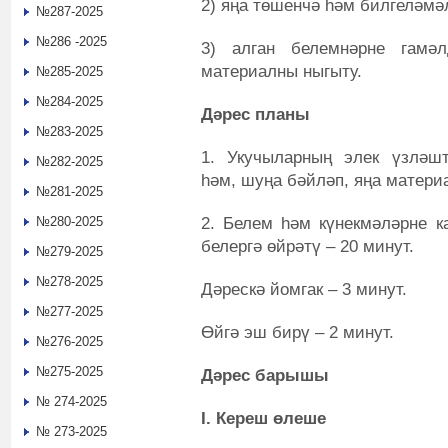
2) яңа төшенчә һәм билгеләм
№287-2025
№286 -2025
3) алган белемнәрне гамәл
материалны ныгыту.
№285-2025
№284-2025
Дәрес планы
№283-2025
1.
Укучыларның элек үзләшт
№282-2025
һәм, шуңа бәйләп, яңа материа
№281-2025
2.
Белем һәм күнекмәләрне к
№280-2025
белергә өйрәтү ‒ 20 минут.
№279-2025
№278-2025
Дәрескә йомгак – 3 минут.
№277-2025
Өйгә эш бирү – 2 минут.
№276-2025
№275-2025
Дәрес барышы
№ 274-2025
I. Кереш өлеше
№ 273-2025