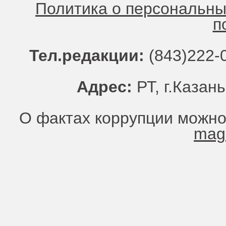
Политика о персональн
п
Тел.редакции:
(843)222-0
Адрес:
РТ, г.Казань
О фактах коррупции можно
mag