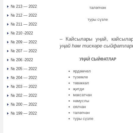
№ 213 — 2022
таләпчән
№ 212 — 2022
туры сүзле
№ 211 — 2022
№ 210 -2022
– Кайсылары уңай, кайсыла
№ 209 — 2022
уңай һәм тискәре сыйфатлар
№ 207 — 2022
УҢАЙ СЫЙФАТЛАР
№ 206 -2022
№ 205 — 2022
ярдәмчел
түземле
№ 204 — 2022
тәвәккәл
№ 203 — 2022
җитди
максатчан
№ 202 — 2022
намуслы
№ 200 — 2022
оялчан
таләпчән
№ 199 — 2022
туры сүзле