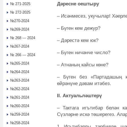
Дәресне оештыру
№ 271-2025
№ 272-2025
‒ Исәнмесез, укучылар! Хәерл
№270-2024
‒ Бүген кем дежур?
№269-2024
№ 268 — 2024
‒ Дәрестә кем юк?
№267-2024
‒ Бүген ничәнче число?
№ 266 — 2024
№265-2024
‒ Атнаның кайсы көне?
№264-2024
‒ Бүген без «Партадашың 
№263-2024
өйрәнүне дәвам итәбез.
№262-2024
II. Актуальләштерү
№261-2024
№260-2024
‒ Тактага игътибар белән к
Сүзләрне искә төшерегез. Алар
№259-2024
№258-2024
1. Игътибарлы, тәрбияле, ш