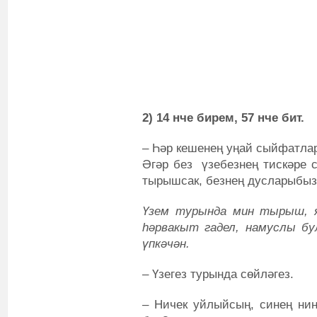
2) 14 нче бирем, 57 нче бит.
‒ Һәр кешенең уңай сыйфатлар
Әгәр без үзебезнең тискәре 
тырышсак, безнең дусларыбыз
Үзем турында мин тырыш, я
һәрвакыт гадел, намуслы б
үпкәчән.
‒ Үзегез турында сөйләгез.
‒ Ничек уйлыйсың, синең ни