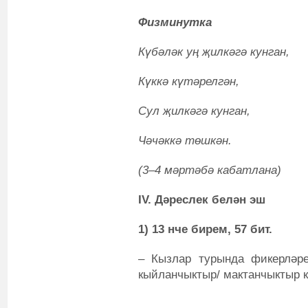
Физминутка
Күбәләк уң җилкәгә кунган,
Күккә күтәрелгән,
Сул җилкәгә кунган,
Чәчәккә төшкән.
(3–4 мәртәбә кабатлана)
IV. Дәреслек белән эш
1) 13 нче бирем, 57 бит.
‒ Кызлар турында фикерләрег
кыйланчыктыр/ мактанчыктыр 