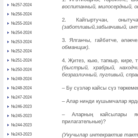
№257-2024
воспитанный, милосердный, 
№256-2024
2. Кайгыртучан, онытуч
№255-2024
(заботливый,забывчивый, ин
№254-2024
3. Ялганчы, гайбәтче, әләкч
№253-2024
обманщик).
№252-2024
4. Җитез, кыю, тапкыр, кире, 
№251-2024
(быстрый, храбрый, находчи
№250-2024
безразличный, пугливый, спра
№249-2024
‒ Бу сүзләр кайсы сүз төркеме
№248-2024
№247-2024
‒ Алар нинди кушымчалар ярд
№246-2023
‒ Аларның кайсылары яс
№245-2023
прилагательные)?
№244-2023
(Укучылар
интекрактив такт
№243-2023