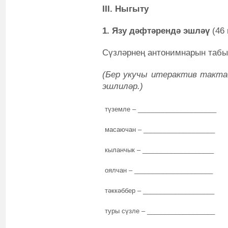
III. Ныгыту
1. Язу дәфтәрендә эшләү
(46
Сүзләрнең антонимнарын табы
(Бер укучы итерактив тактад
эшлиләр.)
түземле ‒ ______________________
масаючан ‒ ____________________
кыланчык ‒ ____________________
оялчан ‒ ______________________
тәккәббер ‒ ____________________
туры сүзле ‒ ___________________