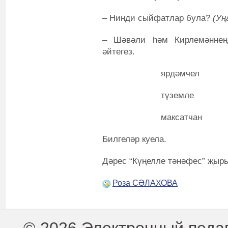
‒ Нинди сыйфатлар була?
(Уң
‒ Шәвәли һәм Кирлемәннең
әйтегез.
ярдәмчел 
түземле
максатчан 
Билгеләр куела.
Дәрес “Күңелле тәнәфес” җыр
Роза СӘЛАХОВА