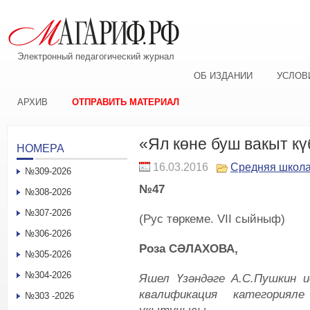
Электронный педагогический журнал
ОБ ИЗДАНИИ
УСЛОВ
АРХИВ
ОТПРАВИТЬ МАТЕРИАЛ
«Ял көне буш вакыт кү
НОМЕРА
16.03.2016
Средняя школ
№309-2026
№47
№308-2026
№307-2026
(Рус төркеме. VII сыйныф)
№306-2026
Роза СӘЛАХОВА,
№305-2026
№304-2026
Яшел Үзәндәге А.С.Пушкин 
квалификация категория
№303 -2026