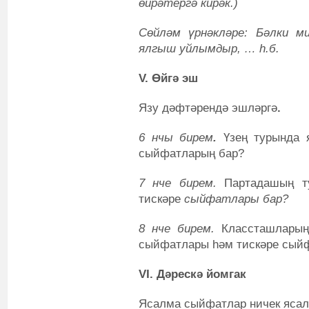
өйрәтергә кирәк.)
Сөйләм үрнәкләре:
Бәлки м
ялгыш уйлымдыр, … һ.б.
V. Өйгә эш
Язу дәфтәрендә эшләргә
.
6 нчы бирем
.
Үзең турында 
сыйфатларың бар?
7 нче бирем.
Партадашың ту
тискәре
сыйфатлары
бар?
8 нче бирем.
Классташларың 
сыйфатлары һәм тискәре сый
VI. Дәрескә йомгак
Ясалма сыйфатлар ничек яса