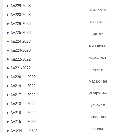
№229-2023
тәкәббер
№228-2023
тәвәккәл
№226-2023
№225-2023
җитди
№224-2023
кыланчык
№223-2023
максатчан
№222-2022
№221-2022
көнче
№220 — 2022
масаючан
№219 — 2022
үзгәрүчән
№217 — 2022
№218 — 2022
үпкәчел
№216 — 2022
намуслы
№215 — 2022
оялчан
№ 214 — 2022