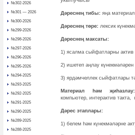
укытучысы
№302-2026
№301 — 2026
Дәреснең тибы:
яңа материал
№300-2026
Дәреснең төре:
лексик күнек
№299-2026
Дәреснең максаты:
№298-2026
№297-2026
1)
ясалма сыйфатларны актив 
№296-2026
2) ишетеп аңлау күнекмәләрен 
№295-2026
№294-2025
3) ярдәмчеллек сыйфатлары т
№293-2025
Материал һәм җиһазл
№292-2025
компьютер, интерактив такта,
№291-2025
Дәрес этаплары:
№290-2025
№289-2025
1) белем һәм күнекмәләрне ак
№288-2025