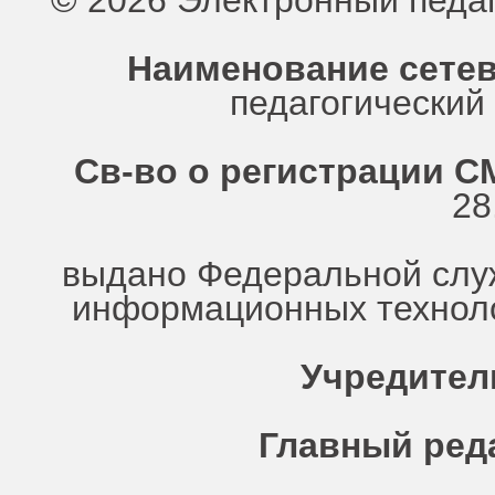
© 2026 Электронный педа
Наименование сетев
педагогически
Св-во о регистрации СМ
28
выдано Федеральной служ
информационных техноло
Учредител
Главный ред