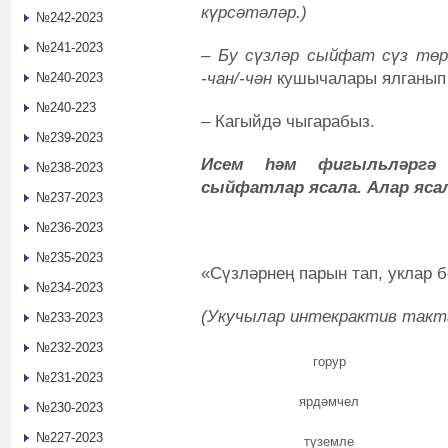
күрсәтәләр.)
№242-2023
№241-2023
– Бу сүзләр сыйфат сүз төрке
-чан/-чән
кушычалары ялганып 
№240-2023
№240-223
– Кагыйдә чыгарабыз.
№239-2023
Исем һәм фигыльләргә
№238-2023
сыйфатлар ясала. Алар яса
№237-2023
№236-2023
№235-2023
«Сүзләрнең парын тап, уклар б
№234-2023
(Укучылар
интекрактив такт
№233-2023
№232-2023
горур
№231-2023
ярдәмчел
№230-2023
№227-2023
түземле