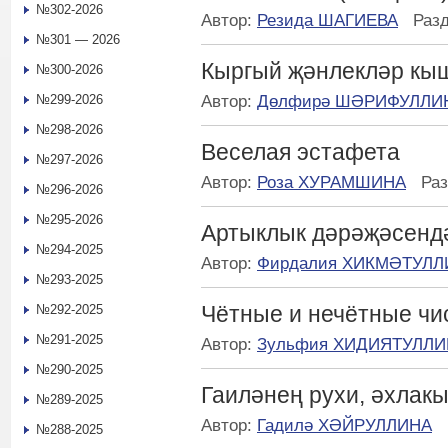
№302-2026
Автор:
Резида ШАГИЕВА
Раз
№301 — 2026
Кыргый җәнлекләр кы
№300-2026
Автор:
Дөлфирә ШӘРИФУЛЛИ
№299-2026
№298-2026
Веселая эстафета
№297-2026
Автор:
Роза ХУРАМШИНА
Ра
№296-2026
№295-2026
Артыклык дәрәҗәсенд
№294-2025
Автор:
Фирдалия ХИКМӘТУЛЛ
№293-2025
Чётные и нечётные чи
№292-2025
№291-2025
Автор:
Зульфия ХИДИЯТУЛЛИ
№290-2025
Гаиләнең рухи, әхлакы
№289-2025
Автор:
Гадилә ХӘЙРУЛЛИНА
№288-2025