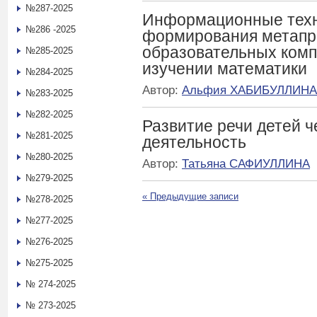
№287-2025
Информационные техно
№286 -2025
формирования метап
образовательных комп
№285-2025
изучении математики
№284-2025
Автор:
Альфия ХАБИБУЛЛИНА
№283-2025
№282-2025
Развитие речи детей 
№281-2025
деятельность
№280-2025
Автор:
Татьяна САФИУЛЛИНА
№279-2025
«
Предыдущие записи
№278-2025
№277-2025
№276-2025
№275-2025
№ 274-2025
№ 273-2025