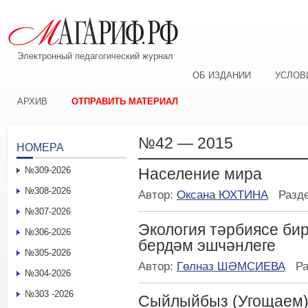
Электронный педагогический журнал
ОБ ИЗДАНИИ
УСЛОВ
АРХИВ
ОТПРАВИТЬ МАТЕРИАЛ
№42 — 2015
НОМЕРА
№309-2026
Население мира
№308-2026
Автор:
Оксана ЮХТИНА
Разд
№307-2026
Экология тәрбиясе би
№306-2026
бердәм эшчәнлеге
№305-2026
Автор:
Гөлназ ШӘМСИЕВА
Р
№304-2026
№303 -2026
Сыйлыйбыз (Угощаем