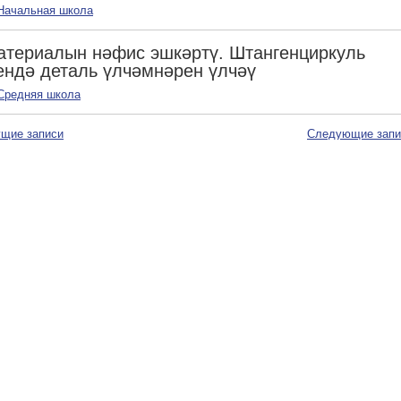
Начальная школа
атериалын нәфис эшкәртү. Штангенциркуль
ндә деталь үлчәмнәрен үлчәү
Средняя школа
щие записи
Следующие зап