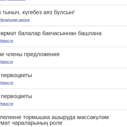
 тыныч, күгебез аяз булсын!
Начальная школа
хөрмәт балалар бакчасыннан башлана
Новости
ые члены предложения
Новости
 первоцветы
Новости
 первоцветы
Новости
ллелекне тормышка ашыруда массакүләм
үмат чараларының роле