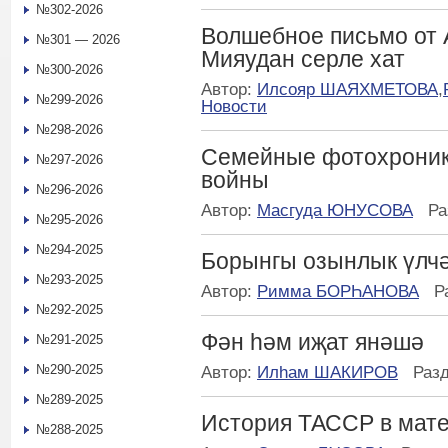
№302-2026
Волшебное письмо от 
№301 — 2026
Мияудан серле хат
№300-2026
Автор:
Илсояр ШАЯХМЕТОВА
,
№299-2026
Новости
№298-2026
Семейные фотохроник
№297-2026
войны
№296-2026
Автор:
Масгуда ЮНУСОВА
Ра
№295-2026
№294-2025
Борынгы озынлык үлч
№293-2025
Автор:
Римма БОРҺАНОВА
Р
№292-2025
Фән һәм иҗат янәшә
№291-2025
№290-2025
Автор:
Илһам ШАКИРОВ
Раз
№289-2025
История ТАССР в мате
№288-2025