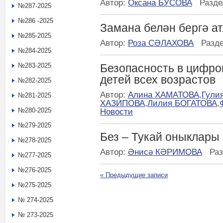
Автор:
Оксана БУСОВА
Разде
№287-2025
№286 -2025
Замана белән бергә а
№285-2025
Автор:
Роза СӘЛАХОВА
Разд
№284-2025
№283-2025
Безопасность в цифро
детей всех возрастов
№282-2025
Автор:
Алина ХАМАТОВА
,
Гули
№281-2025
ХАЗИПОВА
,
Лилия БОГАТОВА
,
№280-2025
Новости
№279-2025
Без – Тукай оныклары
№278-2025
Автор:
Әнисә КӘРИМОВА
Ра
№277-2025
№276-2025
«
Предыдущие записи
№275-2025
№ 274-2025
№ 273-2025