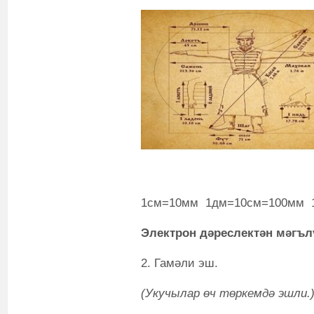
1см=10мм 1дм=10см=100мм 
Электрон дәреслектән мәгъл
2. Гамәли эш.
(Укучылар өч төркемдә эшли.