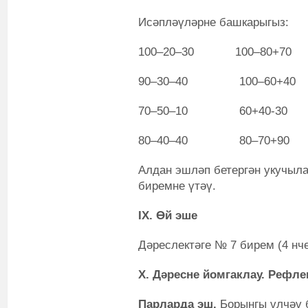
Исәпләүләрне башкарыгыз:
100–20–30 100–80+70
90–30–40 100–60+40
70–50–10 60+40-30
80–40–40 80–70+90
Алдан эшләп бетергән укучыла
биремне үтәү.
IX. Өй эше
Дәреслектәге № 7 бирем (4 нче
X. Дәресне йомгаклау. Рефле
Парларда эш.
Борынгы үлчәү 