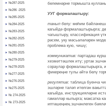
№287-2025
белемнәрне тормышта кулланы
№286 -2025
УУГ формалаштыру:
№285-2025
танып белү:
мөһим бәйләнешл
№284-2025
кагыйдә формалаштырырга; дө
№283-2025
чагыштыру, классификация үтк
№282-2025
рәсем,
уку мәсьәләләрен моде
проблема кую, чишү;
№281-2025
№280-2025
коммуникатив:
партадаш күрш
№279-2025
хезмәттәшлек итү; уртак эшчә
сораулар формалаштырырга, и
№278-2025
фикереңне тулы әйтә белү то
№277-2025
№276-2025
регулятив:
таблица буенча ч
эшләрне таләп ителгән вакытт
№275-2025
кагыйдә, инструкцияләрне истә
№ 274-2025
гамәлләр кылырга; максатка к
№ 273-2025
иптәшеңнең эшчәнлеген бәяләү