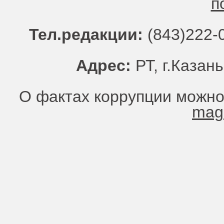
п
Тел.редакции:
(843)222-0
Адрес:
РТ, г.Казань
О фактах коррупции можно
mag