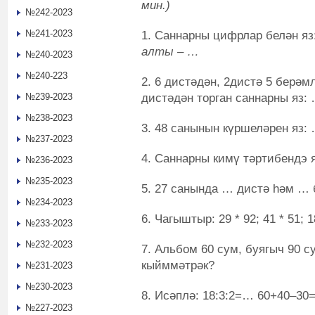
мин.)
№242-2023
№241-2023
1. Саннарны цифрлар белән яз
алты – …
№240-2023
№240-223
2. 6 дистәдән, 2дистә 5 берәмл
дистәдән торган саннарны яз:
№239-2023
№238-2023
3. 48 санынын күршеләрен яз:
№237-2023
4. Саннарны кимү тәртибендэ яз
№236-2023
№235-2023
5. 27 санында … дистә һәм … 
№234-2023
6. Чагыштыр: 29 * 92; 41 * 51; 18
№233-2023
№232-2023
7. Альбом 60 сум, буягыч 90 с
кыйммәтрәк?
№231-2023
№230-2023
8. Исәплә: 18:3:2=… 60+40–3
№227-2023