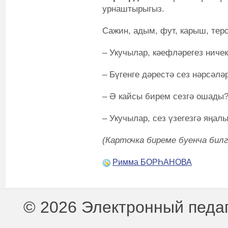
урнаштырыгыз.
Сажин, адым, фут, карыш, терс
– Укучылар, кәефләрегез ниче
– Бүгенге дәрестә сез нәрсәлә
– Ә кайсы бирем сезгә ошады
– Укучылар, сез үзегезгә яңал
(Карточка биреме буенча билг
Римма БОРҺАНОВА
© 2026 Электронный педа