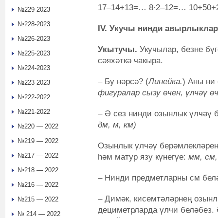
17–14+13=… 8∙2–12=… 10+50+
№229-2023
№228-2023
IV. Укучы нинди авырлыкла
№226-2023
Укытучы.
Укучылар, безне бү
№225-2023
сәяхәткә чакыра.
№224-2023
– Бу нәрсә? (
Линейка.
) Аны ни
№223-2023
фигуралар сызу өчен, үлчәү ө
№222-2022
№221-2022
–
Ә сез нинди озынлык үлчәү 
дм, м, км)
№220 — 2022
№219 — 2022
Озынлык үлчәү берәмлекләрен
№217 — 2022
һәм матур язу күнегүе:
мм, см,
№218 — 2022
– Нинди предметларны см бел
№216 — 2022
– Димәк, кисемтәләрнең озын
№215 — 2022
дециметрларда үлчи беләбез. 
№ 214 — 2022