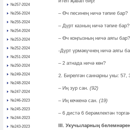
итеп җавап бир!
№257-2024
– Өч песинең ничә тәпие бар?
№256-2024
№255-2024
– Дүрт казның ничә тәпие бар?
№254-2024
– Өч коңгызның ничә аягы бар?
№253-2024
№252-2024
-Дүрт үрмәкүчнең ничә аягы б
№251-2024
– 2 атнада ничә көн?
№250-2024
№249-2024
2. Бирелгән саннарны укы: 57, 30
№248-2024
– Иң зур сан.
(92)
№247-2024
–
Иң кечкенә сан.
(19)
№246-2023
№245-2023
– 6 дистә 6 берәмлектән торга
№244-2023
III
. Укучыларның белемнәрен
№243-2023