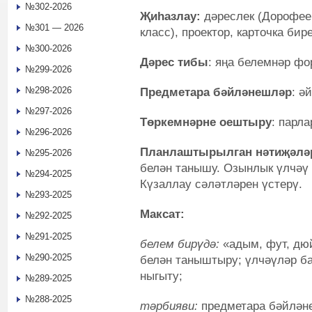
№302-2026
Җиһазлау:
дәреслек (Дорофеев
№301 — 2026
класс), проектор, карточка бир
№300-2026
Дәрес тибы
: яңа белемнәр ф
№299-2026
№298-2026
Предметара бәйләнешләр
: ә
№297-2026
Төркемнәрне оештыру
: парл
№296-2026
Планлаштырылган нәтиҗәлә
№295-2026
белән танышу. Озынлык үлчәү 
№294-2025
Күзаллау сәләтләрен үстерү.
№293-2025
Максат:
№292-2025
№291-2025
белем бирүдә:
«адым, фут, дюй
№290-2025
белән таныштыру; үлчәүләр ба
ныгыту;
№289-2025
№288-2025
тәрбияви:
предметара бәйләне