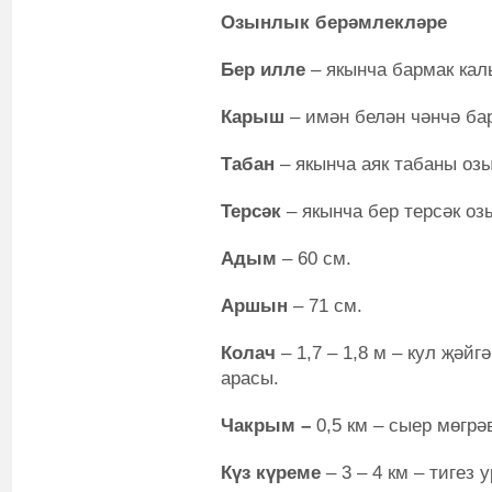
Озынлык берәмлекләре
Бер илле
– якынча бармак кал
Карыш
– имән белән чәнчә ба
Табан
– якынча аяк табаны озы
Терсәк
– якынча бер терсәк оз
Адым
– 60 см.
Аршын
– 71 см.
Колач
– 1,7 – 1,8 м – кул җәйг
арасы.
Чакрым –
0,5 км – сыер мөгрә
Күз күреме
– 3 – 4 км – тигез 