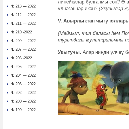
линейкалар булганмы соң? Ә а
№ 213 — 2022
үлчәгәннәр икән?
(Укучылар җ
№ 212 — 2022
V. Авырлыктан чыгу юллар
№ 211 — 2022
№ 210 -2022
(Маймыл, Фил баласы һәм Поп
турындагы мультфильмны ис
№ 209 — 2022
№ 207 — 2022
Укытучы.
Алар нинди үлчәү б
№ 206 -2022
№ 205 — 2022
№ 204 — 2022
№ 203 — 2022
№ 202 — 2022
№ 200 — 2022
№ 199 — 2022