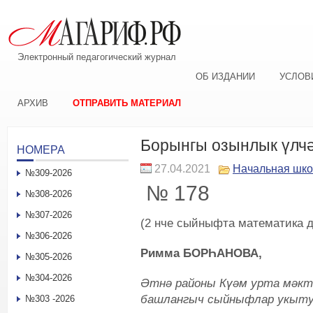
Электронный педагогический журнал
ОБ ИЗДАНИИ
УСЛОВ
АРХИВ
ОТПРАВИТЬ МАТЕРИАЛ
Борынгы озынлык үлч
НОМЕРА
27.04.2021
Начальная шк
№309-2026
№ 178
№308-2026
№307-2026
(2 нче сыйныфта математика д
№306-2026
Римма БОРҺАНОВА,
№305-2026
№304-2026
Әтнә районы Күәм урта мәктә
башлангыч сыйныфлар укыт
№303 -2026