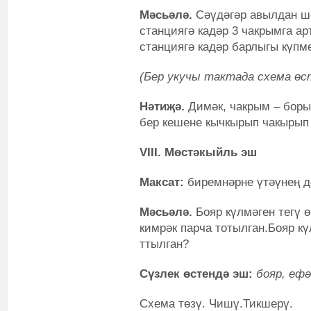
Мәсьәлә.
Сәүдәгәр авылдан шә
станциягә кадәр 3 чакрымга ар
станциягә кадәр барлыгы күпм
(Бер укучы тактада схема өс
Нәтиҗә.
Димәк, чакрым – борын
бер кешене кычкырып чакырып 
VIII. Мөстәкыйль эш
Максат:
биремнәрне үтәүнең д
Мәсьәлә.
Бояр күлмәген тегү ө
кимрәк парча тотылган.Бояр кү
ттылган?
Сүзлек өстендә эш:
бояр, ефә
Схема төзү. Чишү.Тикшерү.