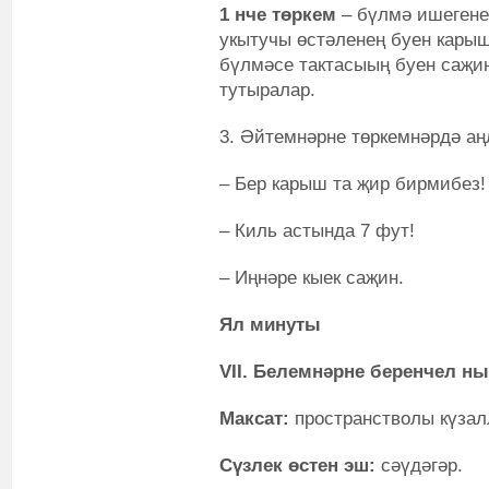
1 нче төркем
– бүлмә ишегене
укытучы өстәленең буен кары
бүлмәсе тактасыың буен саҗин
тутыралар.
3. Әйтемнәрне төркемнәрдә аң
– Бер карыш та җир бирмибез!
– Киль астында 7 фут!
– Иңнәре кыек саҗин.
Ял минуты
VII. Белемнәрне беренчел н
Максат:
пространстволы күза
Сүзлек өстен эш:
сәүдәгәр.