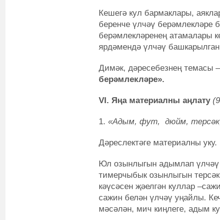
Кешегә кул бармаклары, аякла
беренче үлчәү берәмлекләре б
берәмлекләренең атамалары к
ярдәмендә үлчәү башкарылган
Димәк, дәресебезнең темасы 
берәмлекләре».
VI
. Яңа материалны аңлату
(9
1.
«Адым, фут, дюйм, терсәк
Дәреслектәге материалны уку.
Юл озынлыгын адымлап үлчәү 
тимерчыбык озынлыгын терсәк 
кәүсәсен җәелгән куллар –сажи
сажин белән үлчәү уңайлы. Ке
мәсәлән, мич киңлеге, адым к