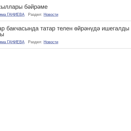
сыллары бәйрәме
мма ГАНИЕВА
Раздел:
Новости
р бакчасында татар телен өйрәнүдә ишегалды
ры
мма ГАНИЕВА
Раздел:
Новости