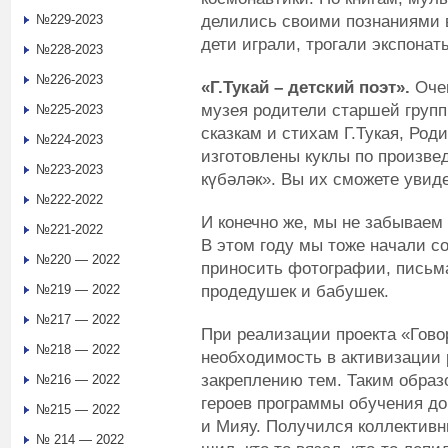
делились своими познаниями в
№229-2023
дети играли, трогали экспонат
№228-2023
№226-2023
«Г.Тукай – детский поэт».
Очен
музея родители старшей групп
№225-2023
сказкам и стихам Г.Тукая, Ро
№224-2023
изготовлены куклы по произве
№223-2023
күбәләк». Вы их сможете увид
№222-2022
И конечно же, мы не забываем
№221-2022
В этом
году мы
тоже начали с
№220 — 2022
приносить фотографии, письма
продедушек и бабушек.
№219 — 2022
№217 — 2022
При реализации проекта «Гово
№218 — 2022
необходимость в активизации 
закреплению тем. Таким обра
№216 — 2022
героев программы обучения до
№215 — 2022
и Мияу. Получился коллективны
№ 214 — 2022