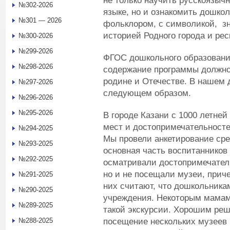
не только научить русскоязычн
№302-2026
языке, но и ознакомить дошкол
№301 — 2026
фольклором, с символикой, з
историей Родного города и рес
№300-2026
№299-2026
ФГОС дошкольного образования 
№298-2026
содержание программы должно
родине и Отечестве. В нашем 
№297-2026
следующем образом.
№296-2026
№295-2026
В городе Казани с 1000 летней
мест и достопримечательносте
№294-2025
Мы провели анкетирование сре
№293-2025
основная часть воспитанников 
№292-2025
осматривали достопримечатель
но и не посещали музеи, прич
№291-2025
них считают, что дошкольника
№290-2025
учреждения. Некоторым мамам 
№289-2025
такой экскурсии. Хорошим ре
посещение нескольких музеев 
№288-2025