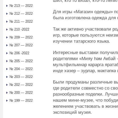
шил, кто то вязал, кто-то лепи
№ 213 — 2022
Для игры «Магазин одежды» п
№ 212 — 2022
была изготовлена одежда для 
№ 211 — 2022
Так же активно участвовали р
№ 210 -2022
игр, которые пользуются неиз
№ 209 — 2022
изучении татарского языка.
№ 207 — 2022
Интересные выставки получили
№ 206 -2022
родителями «Мияу һәм Акбай 
№ 205 — 2022
мультфильмнар карарга яратаб
№ 204 — 2022
инде хәзер – зурлар, мәктәпкә
№ 203 — 2022
Были продуманы различные выс
№ 202 — 2022
где родители совместно со св
№ 200 — 2022
разнообразные поделки. Лучш
нашем мини-музее, что побуд
№ 199 — 2022
желением участвовать в жизни
экспозиций музея.