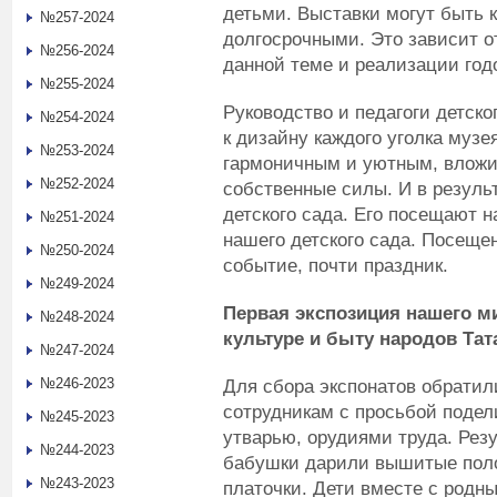
детьми. Выставки могут быть к
№257-2024
долгосрочными. Это зависит о
№256-2024
данной теме и реализации годо
№255-2024
Руководство и педагоги детско
№254-2024
к дизайну каждого уголка музе
№253-2024
гармоничным и уютным, вложи
№252-2024
собственные силы. И в резуль
детского сада. Его посещают н
№251-2024
нашего детского сада. Посещен
№250-2024
событие, почти праздник.
№249-2024
Первая экспозиция нашего м
№248-2024
культуре и быту народов Тат
№247-2024
№246-2023
Для сбора экспонатов обратил
сотрудникам с просьбой поде
№245-2023
утварью, орудиями труда. Рез
№244-2023
бабушки дарили вышитые поло
№243-2023
платочки. Дети вместе с родн