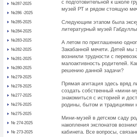
с подготовительной к школе г
№287-2025
музей РТ и рядом стоящую ме
№286 -2025
Следующим этапом была экску
№285-2025
литературный музей
Габдуллы
№284-2025
№283-2025
А летом по приглашению одно
Закабанной мечети. Детей мы 
№282-2025
возникли трудности с перевоз
№281-2025
малоактивность родителей. Ка
№280-2025
решению данной задачи?
№279-2025
Прямая агитация здесь вряд 
№278-2025
создать собственный «мини-му
№277-2025
знакомиться с историей и дос
родины, бытом и традициями н
№276-2025
№275-2025
Мини-музей в детском саду род
№ 274-2025
накопления экспонатов возни
кабинета. Все вопросы, связан
№ 273-2025