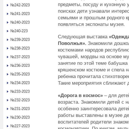
предметы, посуду и кухонную 
№242-2023
поисках дети узнавали интере
№241-2023
семьями и прошлым родного кр
№240-2023
появляться экспонаты музея.
№240-223
Следующая выставка
«Одежда
№239-2023
Поволжья».
Знакомили дошко
№238-2023
костюмами народов республик: 
чувашей, мордвы на основе му
№237-2023
занятие по этой теме бабушка
№236-2023
кряшенском костюме и спела н
№235-2023
ребенка прочитала стихотворе
Такие мероприятия сближают 
№234-2023
№233-2023
«Дорога в космос»
– для дете
№232-2023
возраста. Знакомили детей с 
особенно заинтересовала дете
№231-2023
работы выставлены в музее де
№230-2023
воспитателей родители знаком
№227-2023
космонавтики. По книгам, мул