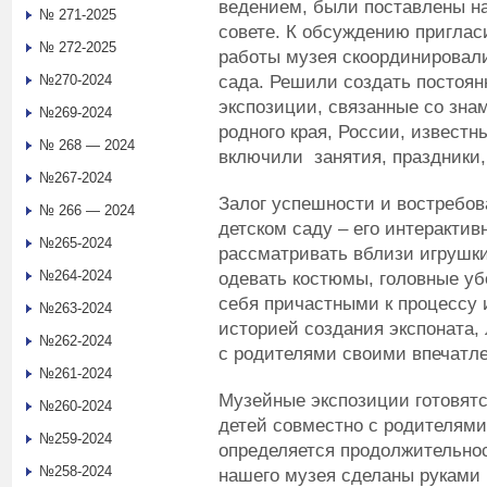
ведением, были поставлены на
№ 271-2025
совете. К обсуждению приглас
№ 272-2025
работы музея скоординировали
сада. Решили создать постоя
№270-2024
экспозиции, связанные со зна
№269-2024
родного края, России, известн
№ 268 — 2024
включили занятия, праздники,
№267-2024
Залог успешности и востребо
№ 266 — 2024
детском саду – его интерактив
№265-2024
рассматривать вблизи игрушки,
№264-2024
одевать костюмы, головные уб
себя причастными к процессу 
№263-2024
историей создания экспоната,
№262-2024
с родителями своими впечатл
№261-2024
Музейные экспозиции готовятся
№260-2024
детей совместно с родителями
№259-2024
определяется продолжительнос
№258-2024
нашего музея сделаны руками 