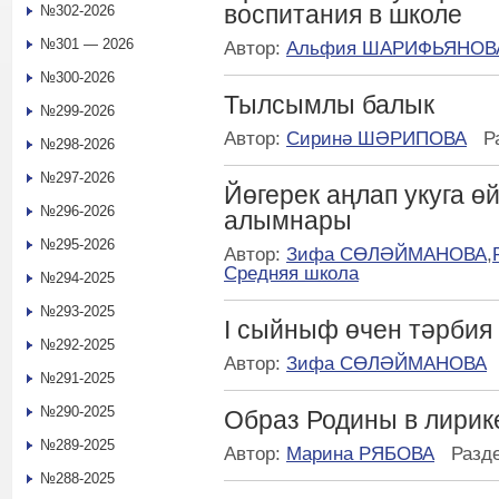
воспитания в школе
№302-2026
№301 — 2026
Автор:
Альфия ШАРИФЬЯНОВ
№300-2026
Тылсымлы балык
№299-2026
Автор:
Сиринә ШӘРИПОВА
Р
№298-2026
№297-2026
Йөгерек аңлап укуга ө
№296-2026
алымнары
№295-2026
Автор:
Зифа СӨЛӘЙМАНОВА
,
Средняя школа
№294-2025
№293-2025
I сыйныф өчен тәрбия
№292-2025
Автор:
Зифа СӨЛӘЙМАНОВА
№291-2025
№290-2025
Образ Родины в лирик
№289-2025
Автор:
Марина РЯБОВА
Разд
№288-2025