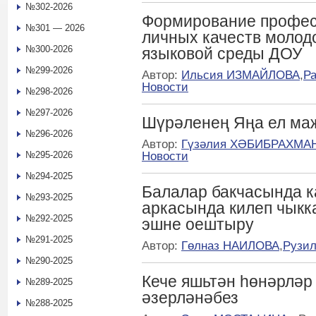
№302-2026
Формирование профес
№301 — 2026
личных качеств молод
№300-2026
языковой среды ДОУ
№299-2026
Автор:
Ильсия ИЗМАЙЛОВА
,
Р
Новости
№298-2026
№297-2026
Шүрәленең Яңа ел ма
№296-2026
Автор:
Гүзәлия ХӘБИБРАХМА
Новости
№295-2026
№294-2025
Балалар бакчасында к
№293-2025
аркасында килеп чыкк
№292-2025
эшне оештыру
№291-2025
Автор:
Гөлназ НАИЛОВА
,
Рузи
№290-2025
Кече яшьтән һөнәрләр
№289-2025
әзерләнәбез
№288-2025