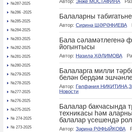
Автор:
Энҗе МОСТАФИНА
Ра
№287-2025
№286 -2025
Балаларны табигатьне
№285-2025
Автор:
Сиринә ШӘРӘФИЕВА
№284-2025
Бала сәламәтлегенә ф
№283-2025
йогынтысы
№282-2025
Автор:
Нәзилә ХӘЛИМОВА
Р
№281-2025
№280-2025
Балаларга милли тәрб
№279-2025
белән бердәм эшчәнл
№278-2025
Автор:
Гөлфәния НИКИТИНА
,
З
Новости
№277-2025
№276-2025
Балалар бакчасында т
№275-2025
техникасы һәм аларны
№ 274-2025
балалар үсешендә ро
№ 273-2025
Автор:
Зәринә РӘФЫЙКОВА