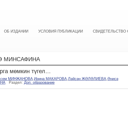
ОБ ИЗДАНИИ
УСЛОВИЯ ПУБЛИКАЦИИ
СВИДЕТЕЛЬСТВО 
Ә МИНСАФИНА
рга мөмкин түгел…
лсем МИНҖАНОВА
,
Ирина МАКАРОВА
,
Ләйсән ҖӘЛӘЛИЕВА
,
Әнисә
ИНА
Раздел:
Доп. образование