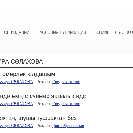
ОБ ИЗДАНИИ
УСЛОВИЯ ПУБЛИКАЦИИ
СВИДЕТЕЛЬСТВО 
ИРА СӘЛАХОВА
 гомерлек юлдашым
ьмира СӘЛАХОВА
Раздел:
Средняя школа
ндә мәңге сүнмәс яктылык иде
ьмира СӘЛАХОВА
Раздел:
Средняя школа
ктан, шушы туфрактан без
ьмира СӘЛАХОВА
Раздел:
Доп. образование