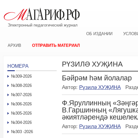
Электронный педагогический журнал
ОБ ИЗДАНИИ
УСЛОВ
АРХИВ
ОТПРАВИТЬ МАТЕРИАЛ
РҮЗИЛӘ ХУҖИНА
НОМЕРА
№309-2026
Бәйрәм һәм йолалар
№308-2026
Автор:
Рүзилә ХУҖИНА
Разд
№307-2026
Ф.Яруллинның «Зәңгәр
№306-2026
В.Гаршинның «Лягушк
№305-2026
әкиятләрендә кешеле
№304-2026
Автор:
Рүзилә ХУҖИНА
Разд
№303 -2026