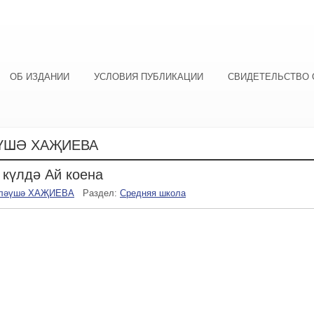
ОБ ИЗДАНИИ
УСЛОВИЯ ПУБЛИКАЦИИ
СВИДЕТЕЛЬСТВО 
ҮШӘ ХАҖИЕВА
 күлдә Ай коена
ләүшә ХАҖИЕВА
Раздел:
Средняя школа