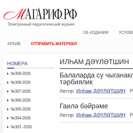
Электронный педагогический журнал
ОБ ИЗДАНИИ
УСЛОВ
АРХИВ
ОТПРАВИТЬ МАТЕРИАЛ
ИЛҺАМ ДӘҮЛӘТШИН
НОМЕРА
№309-2026
Балаларда су чыганак
тәрбиялик
№308-2026
Автор:
Илһам ДӘҮЛӘТШИН
Р
№307-2026
№306-2026
Гаилә бәйрәме
№305-2026
Автор:
Илһам ДӘҮЛӘТШИН
Р
№304-2026
№303 -2026