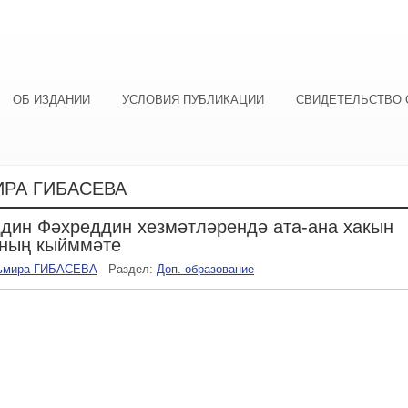
ОБ ИЗДАНИИ
УСЛОВИЯ ПУБЛИКАЦИИ
СВИДЕТЕЛЬСТВО 
РА ГИБАСЕВА
дин Фәхреддин хезмәтләрендә ата-ана хакын
уның кыйммәте
ьмира ГИБАСЕВА
Раздел:
Доп. образование