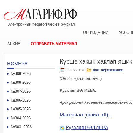
Электронный педагогический журнал
ОБ ИЗДАНИИ
УСЛОВ
АРХИВ
ОТПРАВИТЬ МАТЕРИАЛ
Күрше хакын хаклап яшик
НОМЕРА
18.06.2014
Доп. образование
№309-2026
(Әдәби-музыкаль кичә)
№308-2026
Рузалия ВӘЛИЕВА,
№307-2026
№306-2026
Арча районы Хәсәншәех мәктәбенең о
№305-2026
Материал (файл .rtf).
№304-2026
№303 -2026
Рузалия ВӘЛИЕВА