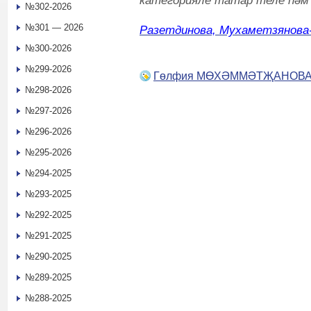
категорияле татар теле һә
№302-2026
№301 — 2026
Разетдинова, Мухаметзянова
№300-2026
№299-2026
Гөлфия МӨХӘММӘТҖАНОВ
№298-2026
№297-2026
№296-2026
№295-2026
№294-2025
№293-2025
№292-2025
№291-2025
№290-2025
№289-2025
№288-2025