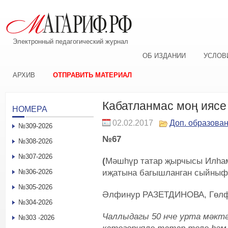
Электронный педагогический журнал
ОБ ИЗДАНИИ
УСЛОВ
АРХИВ
ОТПРАВИТЬ МАТЕРИАЛ
Кабатланмас моң иясе
НОМЕРА
02.02.2017
Доп. образова
№309-2026
№67
№308-2026
№307-2026
(
Мәшһүр татар җырчысы Илһа
иҗатына багышланган сыйныф
№306-2026
№305-2026
Әлфинур РАЗЕТДИНОВА, Гө
№304-2026
Чаллыдагы 50 нче урта мәкт
№303 -2026