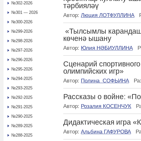
№302-2026
тәрбияләү
№301 — 2026
Автор:
Люция ЛОТФУЛЛИНА
№300-2026
«Тылсымлы карандашл
№299-2026
көченә ышану
№298-2026
Автор:
Юлия НӘБИУЛЛИНА
Р
№297-2026
№296-2026
Сценарий спортивного
№295-2026
олимпийских игр»
№294-2025
Автор:
Полина СОФЬИНА
Ра
№293-2025
Рассказы о войне: «П
№292-2025
Автор:
Розалия КОСЕНЧУК
Р
№291-2025
№290-2025
Дидактическая игра «К
№289-2025
Автор:
Альбина ГАФУРОВА
Р
№288-2025