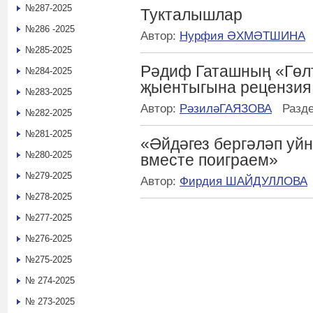
№287-2025
Тукталышлар
№286 -2025
Автор:
Нурфия ӘХМӘТШИНА
№285-2025
Рәдиф Гаташның «Гөл
№284-2025
җыентыгына рецензия
№283-2025
Автор:
РәзиләГАЯЗОВА
Разд
№282-2025
№281-2025
«Әйдәгез бергәләп уй
№280-2025
вместе поиграем»
№279-2025
Автор:
Фирдия ШАЙДУЛЛОВА
№278-2025
№277-2025
№276-2025
№275-2025
№ 274-2025
№ 273-2025