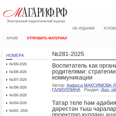
Электронный педагогический журнал
ОБ ИЗДАНИИ
УСЛОВ
АРХИВ
ОТПРАВИТЬ МАТЕРИАЛ
№281-2025
НОМЕРА
№309-2026
Воспитатель как орган
родителями: стратеги
№308-2026
коммуникации
№307-2026
Автор:
Анфиса МАКСИМОВА
,
Л
№306-2026
ГАЛИУЛЛИНА
Раздел:
Доп. о
№305-2026
Татар теле һәм әдәби
№304-2026
дәрестән тыш чарала
№303 -2026
проектлар куллану аша