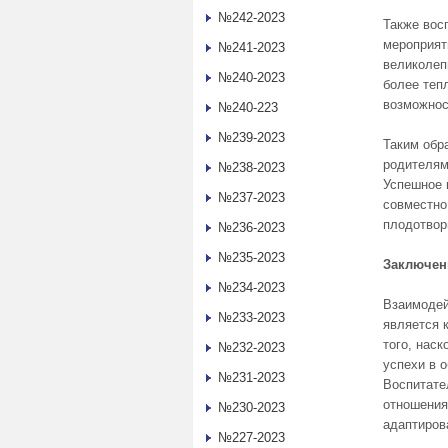
№242-2023
Также вос
мероприят
№241-2023
великолеп
№240-2023
более теп
возможнос
№240-223
№239-2023
Таким обр
родителям
№238-2023
Успешное 
№237-2023
совместно
плодотвор
№236-2023
№235-2023
Заключен
№234-2023
Взаимодей
№233-2023
является 
того, нас
№232-2023
успехи в 
№231-2023
Воспитате
отношения
№230-2023
адаптиров
№227-2023