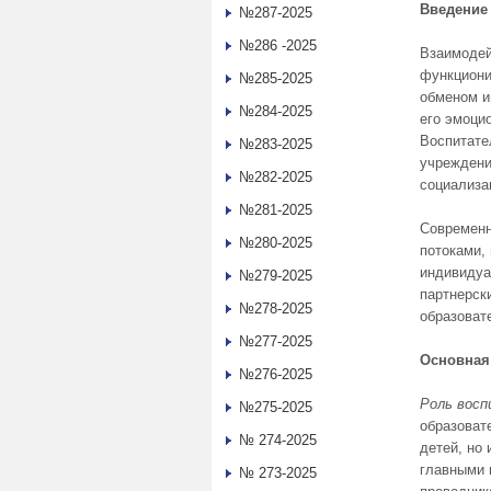
Введение
№287-2025
№286 -2025
Взаимодей
функциони
№285-2025
обменом и
№284-2025
его эмоци
Воспитате
№283-2025
учреждени
№282-2025
социализа
№281-2025
Современн
№280-2025
потоками,
индивидуа
№279-2025
партнерск
№278-2025
образовате
№277-2025
Основная
№276-2025
Роль восп
№275-2025
образоват
№ 274-2025
детей, но
главными 
№ 273-2025