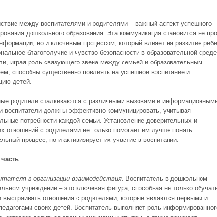
ствие между воспитателями и родителями – важный аспект успешного
рования дошкольного образования. Эта коммуникация становится не про
нформации, но и ключевым процессом, который влияет на развитие ребе
ональное благополучие и чувство безопасности в образовательной среде
ли, играя роль связующего звена между семьей и образовательным
ем, способны существенно повлиять на успешное воспитание и
цию детей.
ые родители сталкиваются с различными вызовами и информационным
 и воспитатели должны эффективно коммуницировать, учитывая
льные потребности каждой семьи. Установление доверительных и
их отношений с родителями не только помогает им лучше понять
льный процесс, но и активизирует их участие в воспитании.
 часть
итателя в организации взаимодействия
. Воспитатель в дошкольном
ельном учреждении – это ключевая фигура, способная не только обучат
 и выстраивать отношения с родителями, которые являются первыми и
педагогами своих детей. Воспитатель выполняет роль информированног