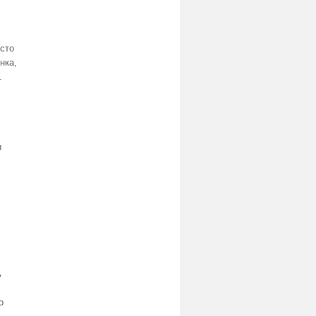
сто
нка,
.
и
ь
о