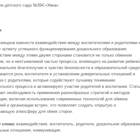
ли детского сада №394 «Умка»
я
священа важности взаимодействия между воспитателями и родителями 
 аспекту успешного функционирования дошкольного образования.
ствие между этими двумя сторонами становится не только обменом
и, но и неотъемлемой частью процесса, влияющего на развитие ребенка
ональное благополучие и чувство безопасности в образовательной среде
вается роль воспитателя в установлении доверительных отношений и
ва с родителями, которые содействуют лучшему пониманию
ельного процесса и активизируют участие родителей в воспитании. Стат
ает необходимость применения разнообразных стратегий и методов
ции, включая использование современных технологий для обмена
ей и организации встреч, что позволяет создать открытую и
ающую атмосферу для обеих сторон.
 слова:
взаимодействие, воспитатель, родители, дошкольное образован
ьные отношения, коммуникация.