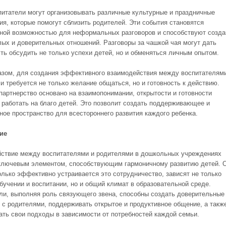
питатели могут организовывать различные культурные и праздничные
ия, которые помогут сблизить родителей. Эти события становятся
ной возможностью для неформальных разговоров и способствуют созд
лых и доверительных отношений. Разговоры за чашкой чая могут дать
ть обсудить не только успехи детей, но и обменяться личным опытом.
азом, для создания эффективного взаимодействия между воспитателям
и требуется не только желание общаться, но и готовность к действию.
партнерство основано на взаимопонимании, открытости и готовности
 работать на благо детей. Это позволит создать поддерживающее и
ное пространство для всестороннего развития каждого ребенка.
ие
ствие между воспитателями и родителями в дошкольных учреждениях
ключевым элементом, способствующим гармоничному развитию детей. 
колько эффективно устраивается это сотрудничество, зависят не только
обучении и воспитании, но и общий климат в образовательной среде.
ли, выполняя роль связующего звена, способны создать доверительные
 с родителями, поддерживать открытое и продуктивное общение, а такж
ать свои подходы в зависимости от потребностей каждой семьи.