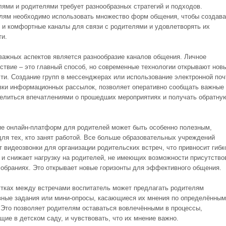
лями и родителями требует разнообразных стратегий и подходов.
лям необходимо использовать множество форм общения, чтобы создава
 и комфортные каналы для связи с родителями и удовлетворять их
ти.
важных аспектов является разнообразие каналов общения. Личное
ствие – это главный способ, но современные технологии открывают нов
ти. Создание групп в мессенджерах или использование электронной по
вки информационных рассылок, позволяет оперативно сообщать важные
делиться впечатлениями о прошедших мероприятиях и получать обратну
е онлайн-платформ для родителей может быть особенно полезным,
для тех, кто занят работой. Все больше образовательных учреждений
т видеозвонки для организации родительских встреч, что привносит гибк
 и снижает нагрузку на родителей, не имеющих возможности присутство
собраниях. Это открывает новые горизонты для эффективного общения.
тках между встречами воспитатель может предлагать родителям
вные задания или мини-опросы, касающиеся их мнения по определённым
 Это позволяет родителям оставаться вовлечёнными в процессы,
щие в детском саду, и чувствовать, что их мнение важно.