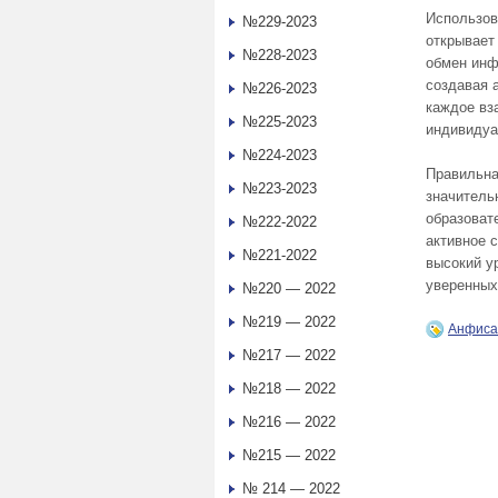
Использов
№229-2023
открывает
№228-2023
обмен инф
создавая 
№226-2023
каждое вз
№225-2023
индивидуа
№224-2023
Правильна
№223-2023
значитель
образоват
№222-2022
активное 
№221-2022
высокий у
уверенных
№220 — 2022
№219 — 2022
Анфис
№217 — 2022
№218 — 2022
№216 — 2022
№215 — 2022
№ 214 — 2022