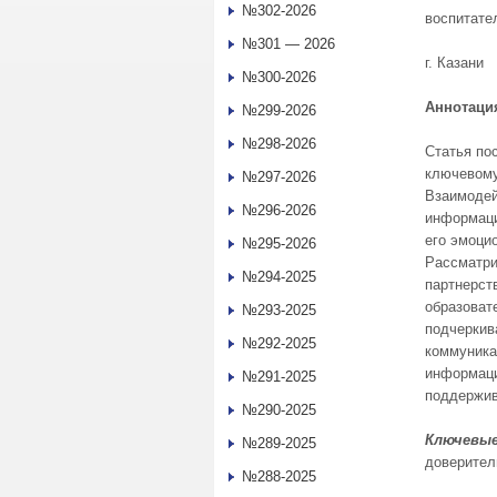
№302-2026
воспитате
№301 — 2026
г. Казани
№300-2026
Аннотаци
№299-2026
№298-2026
Статья по
ключевому
№297-2026
Взаимодей
№296-2026
информаци
его эмоци
№295-2026
Рассматри
№294-2025
партнерст
образоват
№293-2025
подчеркив
№292-2025
коммуника
информаци
№291-2025
поддержив
№290-2025
Ключевые
№289-2025
доверител
№288-2025