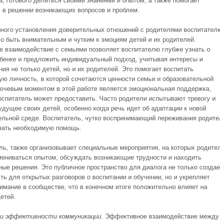
а, готового делиться своими знаниями и опытом, а также помогает
 в решении возникающих вопросов и проблем.
ного установления доверительных отношений с родителями воспитател
о быть внимательным и чутким к эмоциям детей и их родителей.
е взаимодействие с семьями позволяет воспитателю глубже узнать о
бенке и предложить индивидуальный подход, учитывая интересы и
ия не только детей, но и их родителей. Это помогает воспитать
ую личность, в которой сочетаются ценности семьи и образовательной
ючевым моментом в этой работе является эмоциональная поддержка,
оспитатель может предоставить. Часто родители испытывают тревогу и
удущее своих детей, особенно когда речь идет об адаптации к новой
ельной среде. Воспитатель, чутко воспринимающий переживания родите
зать необходимую помощь.
ль, также организовывает специальные мероприятия, на которых родите
мениваться опытом, обсуждать возникающие трудности и находить
ные решения. Это публичное пространство для диалога не только создае
ть для открытых разговоров о воспитании и обучении, но и укрепляет
имание в сообществе, что в конечном итоге положительно влияет на
етей.
и эффективности коммуникации.
Эффективное взаимодействие между