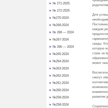
проводник
№ 271-2025
родителям
№ 272-2025
Для успеш
№270-2024
необходим
Постоянно
№269-2024
каждом ре
№ 268 — 2024
предпочтен
гармоничн
№267-2024
среды. Кл
№ 266 — 2024
которую в
страх за б
№265-2024
образоват
№264-2024
может ока
№263-2024
Воспитате
№262-2024
смогут об
коллектив
№261-2024
возможнос
№260-2024
взаимопон
развитие д
№259-2024
№258-2024
Стратеги