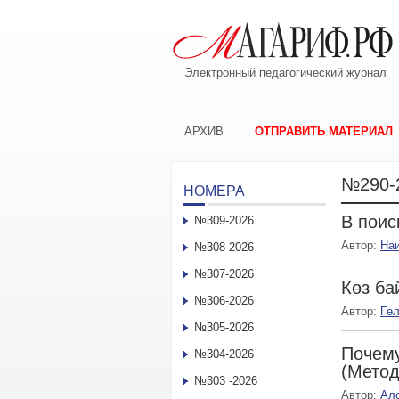
Электронный педагогический журнал
АРХИВ
ОТПРАВИТЬ МАТЕРИАЛ
№290-
НОМЕРА
В поис
№309-2026
Автор:
На
№308-2026
№307-2026
Көз б
№306-2026
Автор:
Гө
№305-2026
Почему
№304-2026
(Метод
№303 -2026
Автор:
Ал