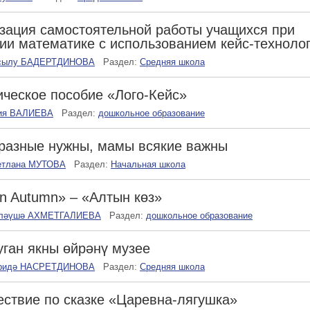
зация самостоятельной работы учащихся при
ии математике с использованием кейс-техноло
сылу БАДЕРТДИНОВА
Раздел:
Средняя школа
ческое пособие «Лого-Кейс»
ия ВАЛИЕВА
Раздел:
дошкольное образование
разные нужны, мамы всякие важны
етлана МУТОВА
Раздел:
Начальная школа
n Autumn» – «Алтын көз»
ләүшә АХМЕТГАЛИЕВА
Раздел:
дошкольное образование
уган якны өйрәнү музее
ридә НАСРЕТДИНОВА
Раздел:
Средняя школа
ствие по сказке «Царевна-лягушка»