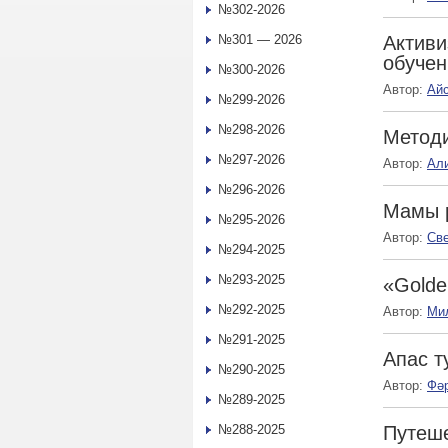
№302-2026
№301 — 2026
Активи
обучен
№300-2026
Автор:
Ай
№299-2026
№298-2026
Методи
№297-2026
Автор:
Ал
№296-2026
Мамы 
№295-2026
Автор:
Св
№294-2025
№293-2025
«Golde
№292-2025
Автор:
Ми
№291-2025
Апас т
№290-2025
Автор:
Фә
№289-2025
№288-2025
Путеше