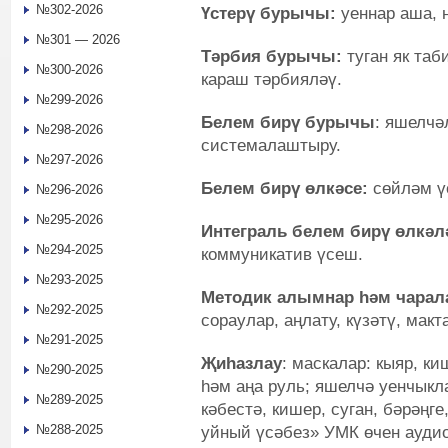
№302-2026
Үстерү бурычы:
уеннар аша, н
№301 — 2026
Тәрбия бурычы:
туган як таб
№300-2026
караш тәрбияләү.
№299-2026
Белем бирү бурычы
: яшелчә
№298-2026
системалаштыру.
№297-2026
Белем бирү өлкәсе:
сөйләм ү
№296-2026
№295-2026
Интеграль белем бирү өлкәл
№294-2025
коммуникатив үсеш.
№293-2025
Методик алымнар һәм чарал
№292-2025
сораулар, аңлату, күзәтү, макта
№291-2025
Җиһазлау
: маскалар: кыяр, ки
№290-2025
һәм аңа руль; яшелчә уенчыкла
№289-2025
кәбестә, кишер, суган, бәрәңге
№288-2025
уйный үсәбез» УМК өчен аудио