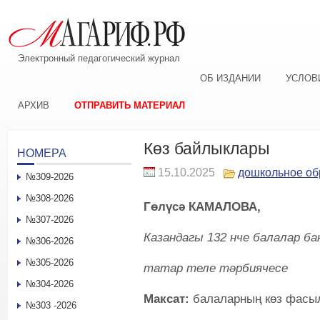
Электронный педагогический журнал
ОБ ИЗДАНИИ
УСЛОВ
АРХИВ
ОТПРАВИТЬ МАТЕРИАЛ
Көз байлыклары
НОМЕРА
15.10.2025
дошкольное об
№309-2026
№308-2026
Гөлүсә КАМАЛОВА,
№307-2026
Казандагы 132 нче балалар б
№306-2026
№305-2026
татар теле тәрбиячесе
№304-2026
Максат:
балаларның көз фасыл
№303 -2026