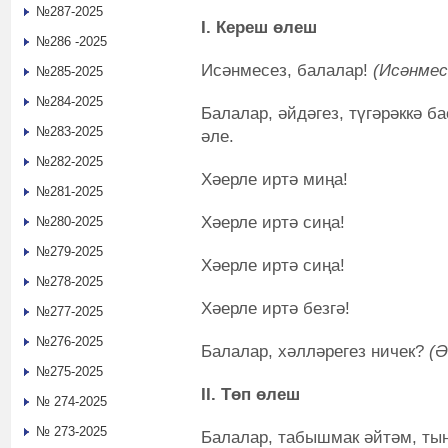
№287-2025
I. Кереш өлеш
№286 -2025
Исәнмесез, балалар!
(Исәнмес
№285-2025
№284-2025
Балалар, әйдәгез, түгәрәккә б
№283-2025
әле.
№282-2025
Хәерле иртә миңа!
№281-2025
Хәерле иртә сиңа!
№280-2025
№279-2025
Хәерле иртә сиңа!
№278-2025
Хәерле иртә безгә!
№277-2025
№276-2025
Балалар, хәлләрегез ничек?
(Ә
№275-2025
II. Төп өлеш
№ 274-2025
№ 273-2025
Балалар, табышмак әйтәм, ты