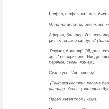
Шофер, шофер, кил әле, биеп-
Әллә-лә-әллә-лә, биеп-биеп ки
Афәрин, балалар! Ә яшелчәлә
ризыклар әзерләп була?
(Бала
Рәхмәт, балалар! Әйдәгез, се
ашы” пешерик әле. Нинди яше
бәрәңге, суган, кишер.)
Сүзле уен: “Аш пешерү”.
(Тактага кәстрүл рәсеме бер
салалар. Уенның эчтәлеге бу
Ярдәм көтеп тормыйбыз,