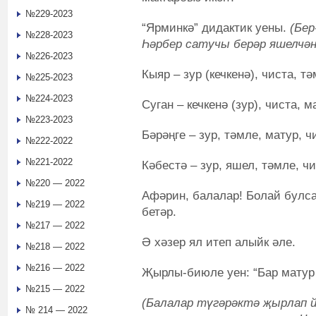
№229-2023
“Ярминкә” дидактик уены.
(Бер
№228-2023
Һәрбер сатучы берәр яшелчән
№226-2023
Кыяр – зур (кечкенә), чиста, т
№225-2023
№224-2023
Суган – кечкенә (зур), чиста, м
№223-2023
Бәрәңге – зур, тәмле, матур, ч
№222-2022
№221-2022
Кәбестә – зур, яшел, тәмле, чи
№220 — 2022
Афәрин, балалар! Болай булса
№219 — 2022
бетәр.
№217 — 2022
Ә хәзер ял итеп алыйк әле.
№218 — 2022
№216 — 2022
Җырлы-биюле уен: “Бар матур 
№215 — 2022
(Балалар түгәрәктә җырлап й
№ 214 — 2022