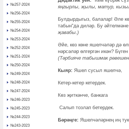
Дидактик уен:
“Кем күбрәк сү
№257-2024
яңгырлы, җылы, матур, кызыл
№256-2024
Булдырдыгыз, балалар! Әле кө
№255-2024
табын”да диләр. Бу әйтелмәне
№254-2024
җавабы.)
№253-2024
Әйе, көз көне яшелчәләр дә ө
№252-2024
нәрсәләр өлгергән икән? Бүген 
№251-2024
(Тәрбияче табышмак рәвешенд
№250-2024
Кыяр:
Яшел сусыл яшелчә,
№249-2024
Кетер-кетер кетердек.
№248-2024
№247-2024
Көз җиткәнче, банкага
№246-2023
Салып тозлап бетердек.
№245-2023
№244-2023
Бәрәңге:
Яшелчәләрнең иң ту
№243-2023