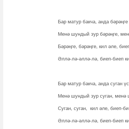
Бар матур бакча, анда бәрәңге
Менә шундый зур бәрәңге, мен
Бәрәңге, бәрәңге, кил әле, бие
Әллә-лә-әллә-лә, биеп-биеп ки
Бар матур бакча, анда суган үс
Менә шундый зур суган, менә 
Суган, суган, кил әле, биеп-би
Әллә-лә-әллә-лә, биеп-биеп ки