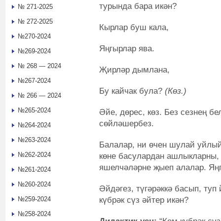
турында бара икән?
№ 271-2025
№ 272-2025
Кырлар буш кала,
№270-2024
Яңгырлар ява.
№269-2024
№ 268 — 2024
Җирләр дымлана,
№267-2024
Бу кайчак була?
(Көз.)
№ 266 — 2024
№265-2024
Әйе, дөрес, көз. Без сезнең б
сөйләшербез.
№264-2024
№263-2024
Балалар, ни өчен шулай уйл
№262-2024
көне басулардан ашлыкларны,
яшелчәләрне җыеп алалар. Яңг
№261-2024
№260-2024
Әйдәгез, түгәрәккә басып, туп
күбрәк сүз әйтер икән?
№259-2024
№258-2024