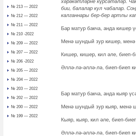
хәрәкәтләрне күрсәтәләр. Ча
№ 213 — 2022
бии, балалар кул чабалар. Соң
калганнары бер-бер артлы ка
№ 212 — 2022
№ 211 — 2022
Бар матур бакча, анда кишер ү
№ 210 -2022
Менә шундый зур кишер, менә
№ 209 — 2022
№ 207 — 2022
Кишер, кишер, кил әле, биеп-б
№ 206 -2022
Әллә-лә-әллә-лә, биеп-биеп ки
№ 205 — 2022
№ 204 — 2022
№ 203 — 2022
Бар матур бакча, анда кыяр үс
№ 202 — 2022
Менә шундый зур кыяр, менә ш
№ 200 — 2022
№ 199 — 2022
Кыяр, кыяр, кил әле, биеп-биеп
Әллә-лә-әллә-лә, биеп-биеп ки