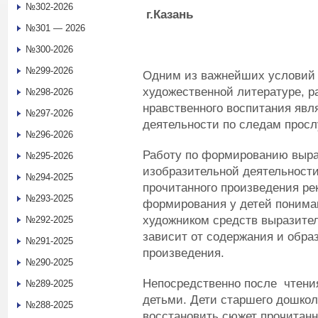
№302-2026
г.Казань
№301 — 2026
№300-2026
№299-2026
Одним из важнейших условий 
художественной литературе, р
№298-2026
нравственного воспитания явл
№297-2026
деятельности по следам просл
№296-2026
Работу по формированию выра
№295-2026
изобразительной деятельност
№294-2025
прочитанного произведения ре
№293-2025
формирования у детей пониман
художником средств выразител
№292-2025
зависит от содержания и образ
№291-2025
произведения.
№290-2025
Непосредственно после чтени
№289-2025
детьми. Дети старшего дошкол
№288-2025
восстановить сюжет прочитанн