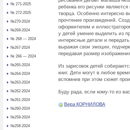
рисования делает малыша нез
№ 271-2025
ребенка его рисунки являются
№ 272-2025
творца. Особенно интересно ви
прочтение произведений. Созд
№270-2024
оформителем и иллюстраторо
№269-2024
у детей умение выделить из п
№ 268 — 2024
интересные детали и передать 
выражая свои эмоции, подчеркн
№267-2024
передавая размер изображени
№ 266 — 2024
№265-2024
Из зарисовок детей собираютс
книг. Дети могут в любое врем
№264-2024
вспомнив при этом сюжет прои
№263-2024
№262-2024
Буду рада, если кому-то из вас
№261-2024
Вера КОРНИЛОВА
№260-2024
№259-2024
№258-2024