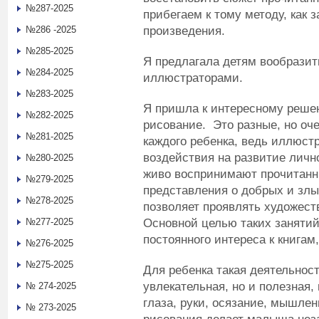
№287-2025
прибегаем к тому методу, как 
произведения.
№286 -2025
№285-2025
Я предлагала детям вообразит
№284-2025
иллюстраторами.
№283-2025
Я пришла к интересному реше
№282-2025
рисование. Это разные, но оч
№281-2025
каждого ребенка, ведь иллюс
воздействия на развитие лич
№280-2025
живо воспринимают прочитанн
№279-2025
представления о добрых и злы
№278-2025
позволяет проявлять художест
Основной целью таких занятий
№277-2025
постоянного интереса к книгам,
№276-2025
№275-2025
Для ребенка такая деятельност
увлекательная, но и полезная,
№ 274-2025
глаза, руки, осязание, мышлен
№ 273-2025