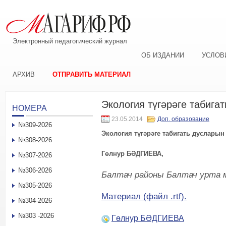
Электронный педагогический журнал
ОБ ИЗДАНИИ
УСЛОВ
АРХИВ
ОТПРАВИТЬ МАТЕРИАЛ
Экология түгәрәге табига
НОМЕРА
23.05.2014
Доп. образование
№309-2026
Экология түгәрәге табигать дуслары
№308-2026
Гөлнур БӘДГИЕВА,
№307-2026
№306-2026
Балтач районы Балтач урта 
№305-2026
Материал (файл .rtf).
№304-2026
№303 -2026
Гөлнур БӘДГИЕВА