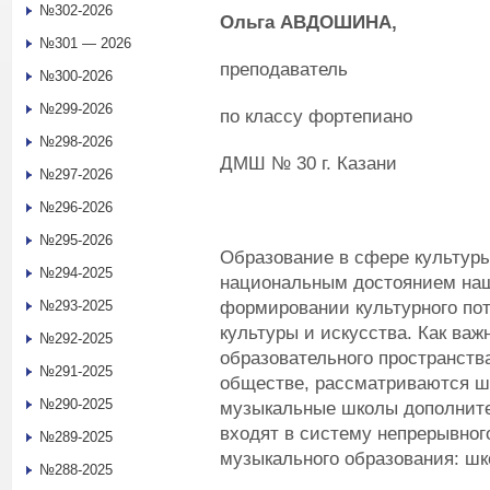
№302-2026
Ольга А
ВДОШИНА
,
№301 — 2026
преподаватель
№300-2026
№299-2026
по классу фортепиано
№298-2026
ДМШ № 30 г. Казани
№297-2026
№296-2026
№295-2026
Образование в сфере культуры
№294-2025
национальным достоянием наш
формировании культурного по
№293-2025
культуры и искусства. Как ва
№292-2025
образовательного пространств
№291-2025
обществе, рассматриваются ш
№290-2025
музыкальные школы дополните
входят в систему непрерывног
№289-2025
музыкального образования: шк
№288-2025