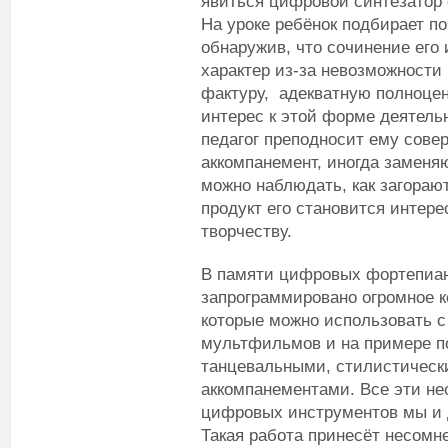
явиться цифровой синтезатор 
На уроке ребёнок подбирает п
обнаружив, что сочинение его
характер из-за невозможности
фактуру, адекватную полноцен
интерес к этой форме деятельн
педагог преподносит ему сов
аккомпанемент, иногда заменя
можно наблюдать, как загорают
продукт его становится интер
творчеству.
В памяти цифровых фортепиан
запрограммировано огромное к
которые можно использовать 
мультфильмов и на примере п
танцевальными, стилистичес
аккомпанементами. Все эти н
цифровых инструментов мы и 
Такая работа принесёт несомн