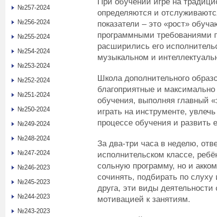
При обучении игре на традиц
№257-2024
определяются и отслуживаются
№256-2024
показатели – это «рост» обуча
программными требованиями по
№255-2024
расширились его исполнительс
№254-2024
музыкальном и интеллектуаль
№253-2024
Школа дополнительного образо
№252-2024
благоприятные и максимально
№251-2024
обучения, выполняя главный «
№250-2024
играть на инструменте, увлечь
процессе обучения и развить
№249-2024
№248-2024
За два-три часа в неделю, отв
№247-2024
исполнительском классе, ребён
сольную программу, но и акко
№246-2023
сочинять, подбирать по слуху 
№245-2023
друга, эти виды деятельности
№244-2023
мотивацией к занятиям.
№243-2023