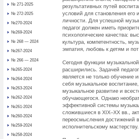
№ 271-2025
результативных путей воспита
условий для становления его 
№ 272-2025
личности. Для успешной музык
№270-2024
педагог должен иметь приори
№269-2024
психологические качества: вы
культура, компетентность, муз
№ 268 — 2024
эмпатия, любовь к детям и пот
№267-2024
№ 266 — 2024
Сегодня функции музыкальной 
расширились. Задачей педаго
№265-2024
является не только обучение и
№264-2024
себя музыкальное воспитание,
№263-2024
музыкальное развитие и всест
№262-2024
обучающегося. Однако необра
эффективной системы музыкал
№261-2024
сложившиеся в XIX–XX вв., ак
№260-2024
переосмысления достижений в
№259-2024
исполнительскому мастерству.
№258-2024