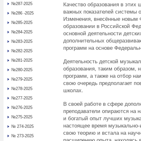
№287-2025
Качество образования в этих 
важных показателей системы о
№286 -2025
Изменения, внесённые новым
№285-2025
образовании в Российской Фед
№284-2025
основной деятельности детск
дополнительных общеразвива
№283-2025
программ на основе Федеральн
№282-2025
№281-2025
Деятельность детской музыка
образования, таким образом, 
№280-2025
программ, а также на отбор на
№279-2025
свою очередь предполагает по
№278-2025
школах.
№277-2025
В своей работе в сфере допол
№276-2025
преподаватели опираются на 
№275-2025
и богатый опыт лучших музыка
настоящее время музыкально-и
№ 274-2025
свою теорию и встала на науч
№ 273-2025
расширению опыта, находясь в