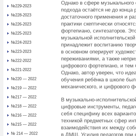
Однако в сфере музыкального 
№229-2023
подхода остаётся не до конца 
№228-2023
достаточного применения и раз
практики скептически относят
№226-2023
фортепиано, синтезаторов. Э
№225-2023
музыкальной исполнительской 
№224-2023
принадлежит воспитанию твор
в основном оперирует художе
№223-2023
переживаниями, а также непри
№222-2022
цифрового фортепиано, и тем б
№221-2022
Однако, автор уверен, что ид
№220 — 2022
обучения ребёнка в школе был
механического, и цифрового ф
№219 — 2022
№217 — 2022
В музыкально-исполнительской
цифровые инструменты, педаг
№218 — 2022
себя специфику всех вариант
№216 — 2022
техникой предметных сфер инт
№215 — 2022
взаимодействия их между собо
№ 214 — 2022
в ДМШ. Усилия педагогов при 