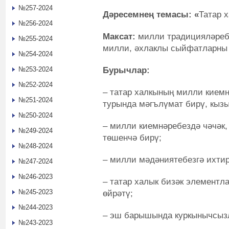
№257-2024
Дәресемнең темасы: «
Татар х
№256-2024
Максат:
милли традицияләребе
№255-2024
милли, әхлаклы сыйфатларны 
№254-2024
Бурычлар:
№253-2024
№252-2024
– татар халкының милли киемн
№251-2024
турында мәгълүмат бирү, кыз
№250-2024
– милли киемнәребездә чәчәк
№249-2024
төшенчә бирү;
№248-2024
– милли мәдәниятебезгә ихти
№247-2024
№246-2023
– татар халык бизәк элементл
№245-2023
өйрәтү;
№244-2023
– эш барышында куркынычсызл
№243-2023