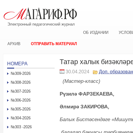
Электронный педагогический журнал
ОБ ИЗДАНИИ
УСЛОВ
АРХИВ
ОТПРАВИТЬ МАТЕРИАЛ
Татар халык бизәкләр
НОМЕРА
30.04.2024
Доп. образова
№309-2026
(Мастер-класс)
№308-2026
№307-2026
Рүзилә ФАРЗЕКАЕВА,
№306-2026
Әлмирә ЗАКИРОВА,
№305-2026
№304-2026
Балык Бистәсендәге «Мишут
№303 -2026
балалар бакчасы тәрбиячелә