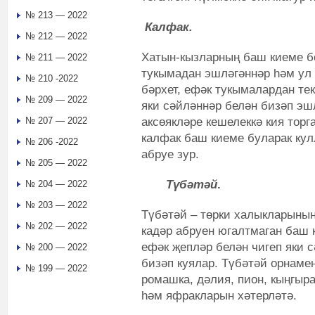
№ 213 — 2022
Калфак.
№ 212 — 2022
Хатын-кызларның баш киеме б
№ 211 — 2022
тукымадан эшләгәннәр һәм ул 
№ 210 -2022
бәрхет, ефәк тукымалардан тек
№ 209 — 2022
яки сәйләннәр белән бизәп эш
аксөякләре кешелеккә кия торг
№ 207 — 2022
калфак баш киеме буларак кул
№ 206 -2022
абруе зур.
№ 205 — 2022
Түбәтәй
.
№ 204 — 2022
№ 203 — 2022
Түбәтәй – төрки халыкларының 
№ 202 — 2022
кадәр абруен югалтмаган баш 
ефәк җепләр белән чигеп яки 
№ 200 — 2022
бизәп куялар. Түбәтәй орнамен
№ 199 — 2022
ромашка, дәлия, пион, кыңгыра
һәм яфракларын хәтерләтә.