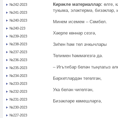
Кирәкле материаллар:
өлге, 
№242-2023
тукыма, эләктермә, бизәкләр, 
№241-2023
№240-2023
Минем исемем – Сөмбел.
№240-223
Хәерле көннәр сезгә,
№239-2023
Зиһен һәм тел ачкычлары
№238-2023
№237-2023
Телимен һәммәгезгә дә.
№236-2023
– Игътибар белән тыңлагыз әл
№235-2023
№234-2023
Бәрхетләрдән тегелгән,
№233-2023
Ука белән чигелгән,
№232-2023
№231-2023
Бизәкләре көмешләргә,
№230-2023
№227-2023