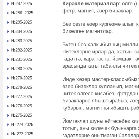
Кирәкле материаллар
: өлге 
№287-2025
фетр, магнит, әзер бизәкләр.
№286 -2025
№285-2025
Без сезгә әзер күргәзмә алып 
бизәлгән магнитлар.
№284-2025
№283-2025
Бүген без халкыбызның милли 
№282-2025
Читекләрне ирләр дә, хатын-кы
гадәттә, кара төстә, йомшак т
№281-2025
арасында каты табанлы читекл
№280-2025
№279-2025
Инде хәзер мастер-классыбызга
әзер бизәкләр кулланып, магн
№278-2025
читек өлгесе кисәбез, фетрдан
№277-2025
бизәкләрне ябыштырабыз, әзер
№276-2025
кубарып, магнитны ябыштыраб
№275-2025
Йомгаклап шуны әйтәсебез ки
№ 274-2025
тотып, аны киләчәк буыннарга
№ 273-2025
гадәтләрне онытмаган балалар