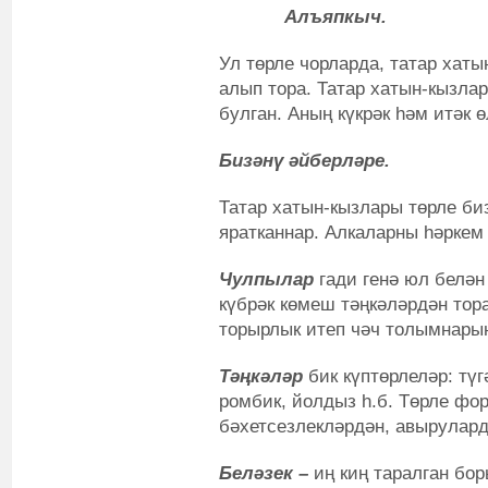
Алъяпкыч.
Ул төрле чорларда, татар хат
алып тора. Татар хатын-кызл
булган. Аның күкрәк һәм итәк 
Бизәнү әйберләре.
Татар хатын-кызлары төрле би
яратканнар. Алкаларны һәркем
Чулпылар
гади генә юл белән
күбрәк көмеш тәңкәләрдән тор
торырлык итеп чәч толымнарын
Тәңкәләр
бик күптөрлеләр: тү
ромбик, йолдыз һ.б. Төрле фо
бәхетсезлекләрдән, авырулард
Беләзек –
иң киң таралган бо