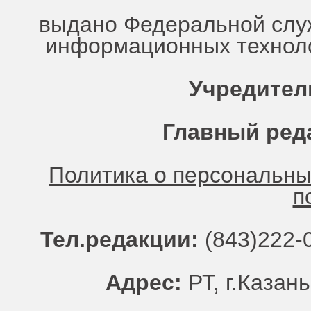
выдано Федеральной служ
информационных техноло
Учредител
Главный ред
Политика о персональн
п
Тел.редакции:
(843)222-0
Адрес:
РТ, г.Казань