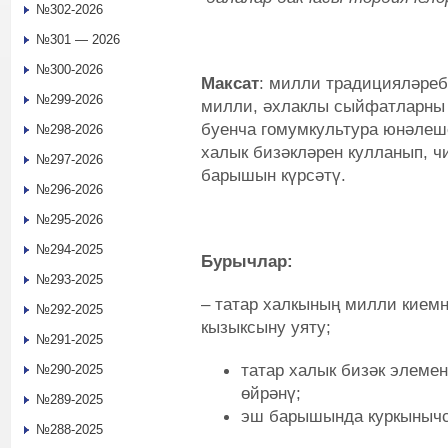
№302-2026
№301 — 2026
№300-2026
Максат
: милли традицияләреб
№299-2026
милли, әхлаклы сыйфатларны
буенча гомумкультура юнәлеш
№298-2026
халык бизәкләрен кулланып, чи
№297-2026
барышын күрсәтү.
№296-2026
№295-2026
№294-2025
Бурычлар:
№293-2025
– татар халкының милли киемн
№292-2025
кызыксыну уяту;
№291-2025
татар халык бизәк элемен
№290-2025
өйрәнү;
№289-2025
эш барышында куркынычс
№288-2025