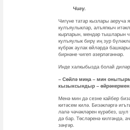
Чигү.
Чигүне татар кызлары аеруча я
кулъяулыклар, алъяпкыч итәкл
кырларын, мендәр тышларын чи
кулъяулык бирү иң зур бүләкл
күбрәк аулак өйләрдә башкары
бирнәне чигеп әзерләгәннәр.
Инде халкыбызда болай диләр
– Сөйлә миңа – мин онытыр
кызыксындыр – өйрәнермен
Менә мин дә сезне кайбер би
китәсем килә. Бизәкләргә игът
лалә чәчәкләрен күрәбез, шул
дә бар. Төсләренә килгәндә, а
зәңгәр.