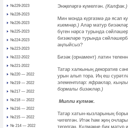
Энҗеләргә күмелгән.
(Калфак.)
№229-2023
№228-2023
Мин монда күргәзмә дә ясап к
№226-2023
киемнәр.)
Алар матур бизәкләр
бүген нәрсә турында сөйләш
№225-2023
бизәкләре турында сөйләшерб
№224-2023
аңлыйсыз?
№223-2023
Бизәк (орнамент) латин теленн
№222-2022
№221-2022
Татар халкының декоратив сән
№220 — 2022
урын алып тора. Иң еш сурәтл
элементлар: яфраклар, кыңгыр
№219 — 2022
бормалы бизәкләр.)
№217 — 2022
№218 — 2022
Милли күлмәк.
№216 — 2022
Татар хатын-кызларының борын
№215 — 2022
чигелгән. Итәк һәм җиң очлары
№ 214 — 2022
тегелгән. Күлмәкне бик матур и