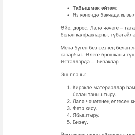
Табышмак әйтәм
:
Яз көнендә бакчада кызы
Әйе, дөрес. Лалә чәчәге – тат
белән калфакларны, түбәтәйл
Менә бүген без сезнең белән л
карарбыз. Әлеге брошканы түш
Өстәлләрдә – бизәкләр.
Эш планы:
Кирәкле материаллар һәм
белән таныштыру.
Лалә чәчәгенең өлгесен к
Фетр кисү.
Ябыштыру.
Бизәү.