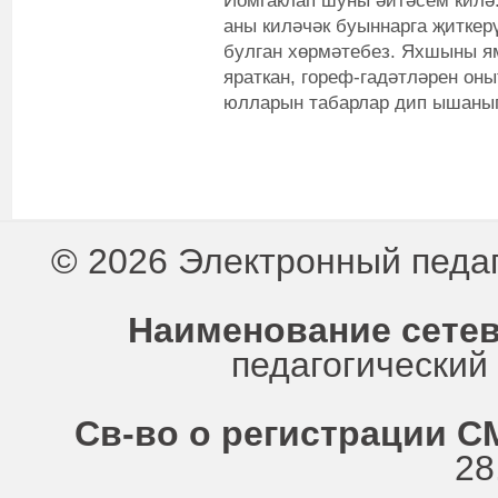
Йомгаклап шуны әйтәсем килә:
аны киләчәк буыннарга җиткер
булган хөрмәтебез. Яхшыны я
яраткан, гореф-гадәтләрен оны
юлларын табарлар дип ышанып
© 2026 Электронный педа
Наименование сетев
педагогически
Св-во о регистрации СМ
28