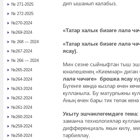
дип ышанып калабыз.
№ 271-2025
№ 272-2025
№270-2024
«Татар халык бизәге лалә чә
№269-2024
№ 268 — 2024
«Татар халык бизәге лалә чә
ясау).
№267-2024
№ 266 — 2024
Мин сезне сыйныфтан тыш эш
№265-2024
юнәлешенең «Киемнәр» дигән
лалә чәчәге» брошка ясау
кү
№264-2024
Бүгенге көндә кызлар өчен кеч
№263-2024
кулланыла. Бу матурлыкны кул
№262-2024
Аның өчен бары тик теләк кенә 
№261-2024
Укыту эшчәнлегемдәге тема:
№260-2024
заманча технологияләр кулла
№259-2024
дифференциаль якын килү, ми
тәрбияләү.
№258-2024