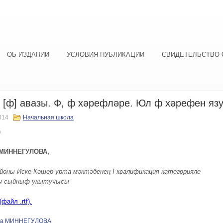
ОБ ИЗДАНИИ
УСЛОВИЯ ПУБЛИКАЦИИ
СВИДЕТЕЛЬСТВО 
 [ф] авазы. Ф, ф хәрефләре. Юл ф хәрефен яз
014
Начальная школа
)
 МИННЕГУЛОВА,
айоны Иске Кәшер урта мәктәбенең
I
квалификация категорияле
ч сыйныф
укытучы
сы
файл .rtf).
ра МИННЕГУЛОВА