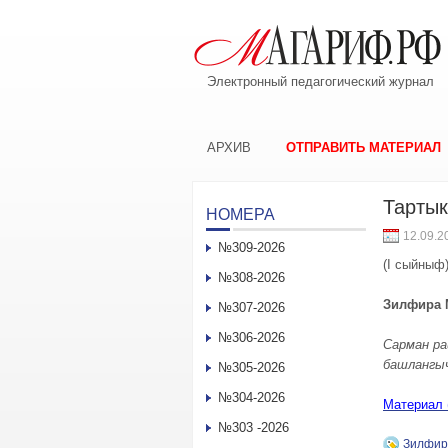
Электронный педагогический журнал
АРХИВ
ОТПРАВИТЬ МАТЕРИАЛ
Тартык
НОМЕРА
12.09.2
№309-2026
(I сыйныф
№308-2026
Зилфира
№307-2026
№306-2026
Сарман р
башлангы
№305-2026
№304-2026
Материал (
№303 -2026
Зилфи