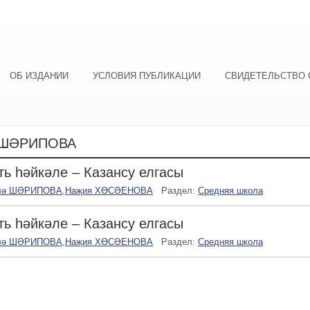
ОБ ИЗДАНИИ
УСЛОВИЯ ПУБЛИКАЦИИ
СВИДЕТЕЛЬСТВО 
 ШӘРИПОВА
ть һәйкәле – Казансу елгасы
лә ШӘРИПОВА
,
Наҗия ХӨСӘЕНОВА
Раздел:
Средняя школа
ть һәйкәле – Казансу елгасы
лә ШӘРИПОВА
,
Наҗия ХӨСӘЕНОВА
Раздел:
Средняя школа