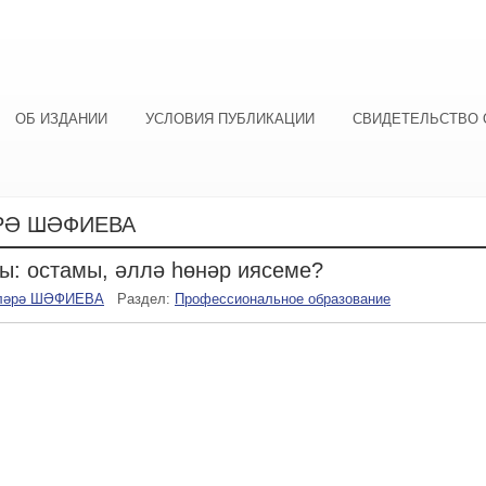
ОБ ИЗДАНИИ
УСЛОВИЯ ПУБЛИКАЦИИ
СВИДЕТЕЛЬСТВО 
РӘ ШӘФИЕВА
ы: остамы, әллә һөнәр иясеме?
ләрә ШӘФИЕВА
Раздел:
Профессиональное образование