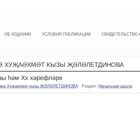
ОБ ИЗДАНИИ
УСЛОВИЯ ПУБЛИКАЦИИ
СВИДЕТЕЛЬСТВО 
Ә ХУҖАӘХМӘТ КЫЗЫ ҖӘЛӘЛЕТДИНОВА
азы һәм Хх хәрефләре
ймә Хуҗаәхмәт кызы ҖӘЛӘЛЕТДИНОВА
Раздел:
Начальная школа