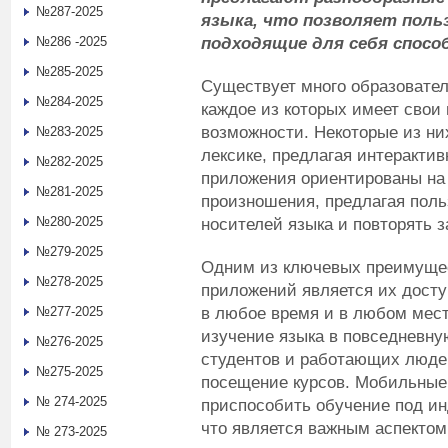
№287-2025
языка, что позволяет пол
подходящие для себя спосо
№286 -2025
№285-2025
Существует много образовате
№284-2025
каждое из которых имеет свои
возможности. Некоторые из ни
№283-2025
лексике, предлагая интеракти
№282-2025
приложения ориентированы на 
№281-2025
произношения, предлагая пол
№280-2025
носителей языка и повторять з
№279-2025
Одним из ключевых преимуще
№278-2025
приложений является их досту
в любое время и в любом мест
№277-2025
изучение языка в повседневну
№276-2025
студентов и работающих людей
№275-2025
посещение курсов. Мобильные
№ 274-2025
приспособить обучение под ин
что является важным аспектом
№ 273-2025