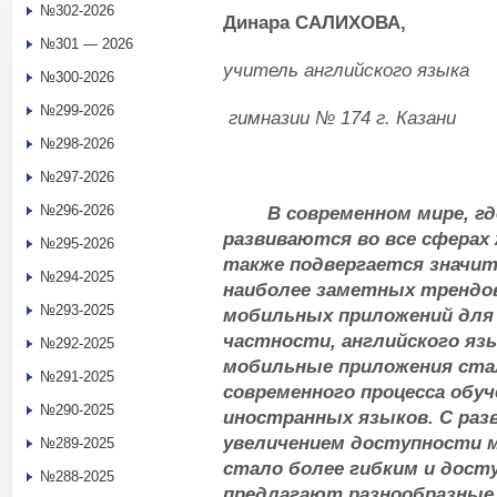
№302-2026
Динара САЛИХОВА,
№301 — 2026
учитель английского языка
№300-2026
№299-2026
гимназии № 174 г. Казани
№298-2026
№297-2026
№296-2026
В современном мире, где
развиваются во все сферах
№295-2026
также подвергается значи
№294-2025
наиболее заметных трендов
№293-2025
мобильных приложений для 
частности, английского яз
№292-2025
мобильные приложения ст
№291-2025
современного процесса обуч
№290-2025
иностранных языков. С раз
увеличением доступности 
№289-2025
стало более гибким и дост
№288-2025
предлагают разнообразные