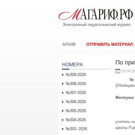
Электронный педагогический журнал
АРХИВ
ОТПРАВИТЬ МАТЕРИАЛ
По при
НОМЕРА
25.08.2
№309-2026
№ 
№308-2026
(Обобщающ
№307-2026
Миляуша
№306-2026
№305-2026
№304-2026
учитель н
школы Рыб
№303 -2026