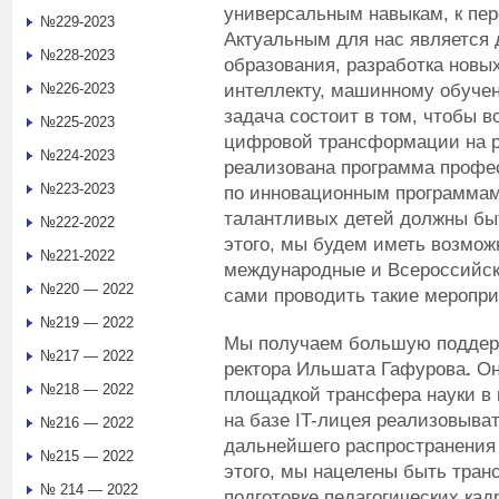
универсальным навыкам, к пе
№229-2023
Актуальным для нас является 
№228-2023
образования, разработка новы
интеллекту, машинному обуче
№226-2023
задача состоит в том, чтобы 
№225-2023
цифровой трансформации на ра
№224-2023
реализована программа профе
№223-2023
по инновационным программам
талантливых детей должны бы
№222-2022
этого, мы будем иметь возмож
№221-2022
международные и Всероссийск
№220 — 2022
сами проводить такие меропри
№219 — 2022
Мы получаем большую поддерж
№217 — 2022
ректора Ильшата Гафурова
.
Он
№218 — 2022
площадкой трансфера науки в 
на базе IT-лицея реализовыва
№216 — 2022
дальнейшего распространения 
№215 — 2022
этого, мы нацелены быть тран
№ 214 — 2022
подготовке педагогических ка