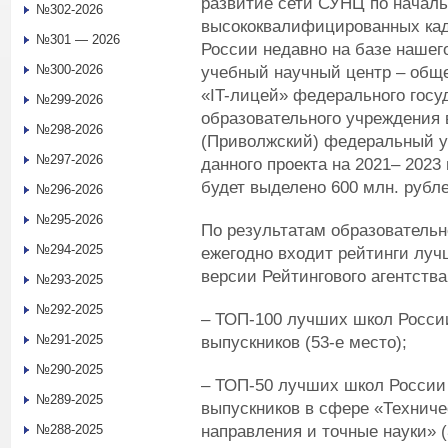
развитие сети СУНЦ по началь
№302-2026
высококвалифицированных кад
№301 — 2026
России недавно на базе нашег
№300-2026
учебный научный центр – общ
«IT-лицей» федерального госу
№299-2026
образовательного учреждения
№298-2026
(Приволжский) федеральный у
№297-2026
данного проекта на 2021– 202
будет выделено 600 млн. рубле
№296-2026
№295-2026
По результатам образователь
№294-2025
ежегодно входит рейтинги луч
версии Рейтингового агентства
№293-2025
№292-2025
– ТОП-100 лучших школ России
№291-2025
выпускников (53-е место);
№290-2025
– ТОП-50 лучших школ России 
№289-2025
выпускников в сфере «Техниче
направления и точные науки» (
№288-2025