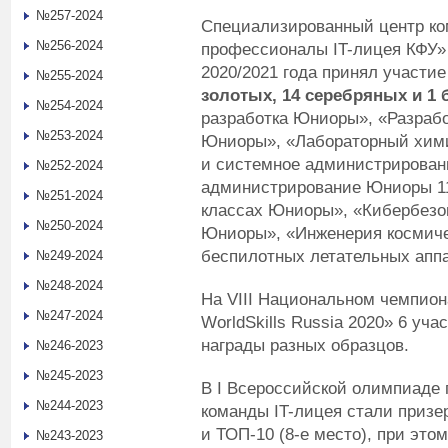
№257-2024
Специализированный центр к
№256-2024
профессионалы IT-лицея КФУ»
2020/2021 года принял участие
№255-2024
золотых, 14 серебряных и 1
№254-2024
разработка Юниоры», «Разраб
№253-2024
Юниоры», «Лабораторный хим
и системное администрирован
№252-2024
администрирование Юниоры 1
№251-2024
классах Юниоры», «Кибербезо
№250-2024
Юниоры», «Инженерия космиче
беспилотных летательных апп
№249-2024
№248-2024
На VIII Национальном чемпио
№247-2024
WorldSkills Russia 2020» 6 уча
награды разных образцов.
№246-2023
№245-2023
В I Всероссийской олимпиаде 
№244-2023
команды IT-лицея стали призе
и ТОП-10 (8-е место), при эт
№243-2023