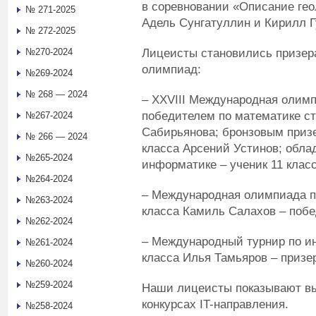
в соревновании «Описание гео
№ 271-2025
Адель Сунгатуллин и Кирилл Г
№ 272-2025
Лицеисты становились призер
№270-2024
олимпиад:
№269-2024
№ 268 — 2024
– XXVIII Международная олим
победителем по математике ст
№267-2024
Сабирьянова; бронзовым призе
№ 266 — 2024
класса Арсений Устинов; обла
№265-2024
информатике – ученик 11 клас
№264-2024
– Международная олимпиада по
№263-2024
класса Камиль Салахов – побе
№262-2024
– Международный турнир по ин
№261-2024
класса Илья Тамьяров – призе
№260-2024
№259-2024
Наши лицеисты показывают вы
конкурсах IT-направления.
№258-2024