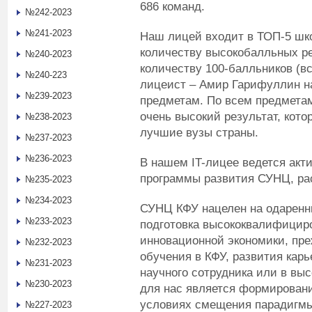
686 команд.
№242-2023
№241-2023
Наш лицей входит в ТОП-5 шко
количеству высокобалльных ре
№240-2023
количеству 100-балльников (вс
№240-223
лицеист – Амир Гарифуллин н
№239-2023
предметам. По всем предметам
очень высокий результат, кото
№238-2023
лучшие вузы страны.
№237-2023
№236-2023
В нашем IT-лицее ведется акт
программы развития СУНЦ, рас
№235-2023
№234-2023
СУНЦ КФУ нацелен на одаренн
№233-2023
подготовка высококвалифицир
инновационной экономики, пре
№232-2023
обучения в КФУ, развития карь
№231-2023
научного сотрудника или в вы
№230-2023
для нас является формировани
условиях смещения парадигмы
№227-2023