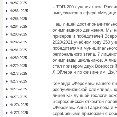
№287-2025
– ТОП-200 лучших школ России
№286 -2025
выпускников в сфере «Медицин
№285-2025
Наш лицей достиг значительн
№284-2025
олимпиадного движения. Мы н
№283-2025
призеров и победителей Всер
2020/2021 учебном году 250 у
№282-2025
победителями муниципального (
№281-2025
регионального этапа. 7 лицеи
№280-2025
олимпиады школьников. А лице
стал призером двух Всероссий
№279-2025
Л.Эйлера и по физике им. Дж.
№278-2025
№277-2025
Команда «Ферсман» нашего ли
республиканской олимпиады юн
№276-2025
лицея как лучшей геологическо
№275-2025
Всероссийской открытой поле
№ 274-2025
«Ферсман» Анна Гаврилова и 
№ 273-2025
серебряными призёрами в соре