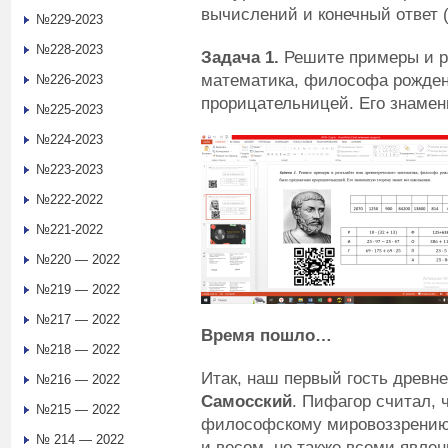
вычислений и конечный ответ 
№229-2023
№228-2023
Задача 1
.
Решите примеры и ра
математика, философа рожден
№226-2023
прорицательницей. Его знамен
№225-2023
№224-2023
№223-2023
№222-2022
№221-2022
№220 — 2022
№219 — 2022
№217 — 2022
Время пошло
…
№218 — 2022
Итак, наш первый гость древн
№216 — 2022
Самосский
. Пифагор считал, 
№215 — 2022
философскому мировоззрению 
№ 214 — 2022
и весом, но также всеми явле