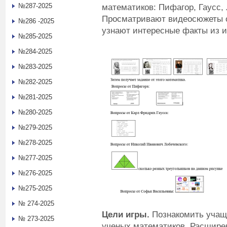
№287-2025
математиков: Пифагор, Гаусс,
Просматривают видеосюжеты о 
№286 -2025
узнают интересные факты из и
№285-2025
№284-2025
№283-2025
№282-2025
№281-2025
№280-2025
№279-2025
№278-2025
№277-2025
№276-2025
№275-2025
№ 274-2025
Ц
ели игры.
Познакомить уча
№ 273-2025
ученых математиков. Расшире