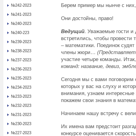
Берем пример мы нынче с них,
№242-2023
№241-2023
Они достойны, право!
№240-2023
Ведущий
. Уважаемые гости и 
№240-223
встретились, чтобы провести 
№239-2023
– математики. Поединок судя
№238-2023
члены жюри…
(Представляет 
участие четыре команды. Итак
№237-2023
команд: название, девиз, эмбл
№236-2023
№235-2023
Сегодня мы с вами поговорим 
которых у вас на слуху и кот
№234-2023
внимания, узнаем интересные 
№233-2023
покажем свои знания в матема
№232-2023
Начинаем нашу встречу с вел
№231-2023
№230-2023
Их имена вам предстоит разга
конкурсе оценивается скорост
№227-2023