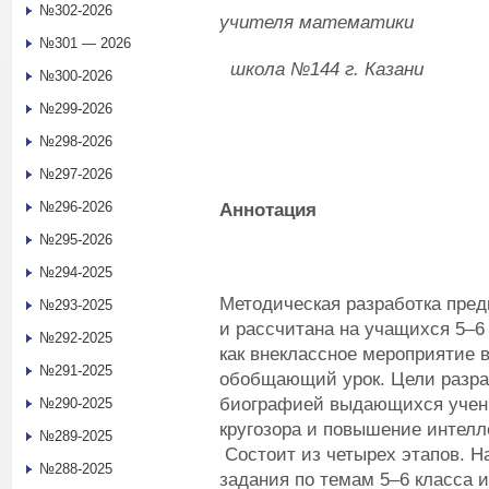
№302-2026
учител
я
математики
№301 — 2026
ш
кол
а
№144 г. Казани
№300-2026
№299-2026
№298-2026
№297-2026
№296-2026
Аннотация
№295-2026
№294-2025
Методическая разработка пред
№293-2025
и рассчитана на учащихся 5–6
№292-2025
как внеклассное мероприятие в
№291-2025
обобщающий урок. Цели разра
биографией выдающихся учен
№290-2025
кругозора и повышение интелл
№289-2025
Состоит из четырех этапов. Н
№288-2025
задания по темам 5–6 класса