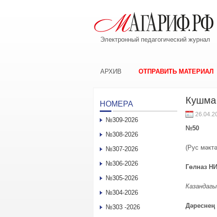
Электронный педагогический журнал
АРХИВ
ОТПРАВИТЬ МАТЕРИАЛ
Кушма
НОМЕРА
26.04.2
№309-2026
№50
№308-2026
(Рус мәкт
№307-2026
№306-2026
Гөлназ Н
№305-2026
Казандаг
№304-2026
Дәреснең 
№303 -2026