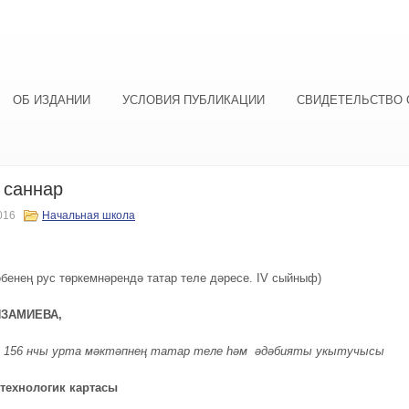
ОБ ИЗДАНИИ
УСЛОВИЯ ПУБЛИКАЦИИ
СВИДЕТЕЛЬСТВО 
 саннар
016
Начальная школа
әбенең рус төркемнәрендә татар теле дәресе. IV сыйныф)
ИЗАМИЕВА,
ы 156 нчы урта мәктәпнең татар теле һәм әдәбияты укытучысы
технологик картасы