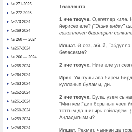
№ 271-2025
Төзелештә
№ 272-2025
1 нче төзүче.
О,егетләр килә.
№270-2024
йөрисез әле?
(“Эшкә өндәү” ш
№269-2024
гаҗәпләнеп башларын селкилә
№ 268 — 2024
Илшат.
Ә сез, абый, Габдулла
№267-2024
беләсезме?
№ 266 — 2024
2 нче төзүче.
Нигә әле ул сезг
№265-2024
№264-2024
Ирек.
Укытучы апа бирем бир
№263-2024
кулланып буламы, ди.
№262-2024
2 нче төзүче.
Була, үзем сына
№261-2024
“Мин кем!”дип борынын чөеп й
тоттым да шигырь сөйләдем.
№260-2024
Аңладыгызмы?
№259-2024
№258-2024
Илшат.
Рәхмәт, чыннан да тор