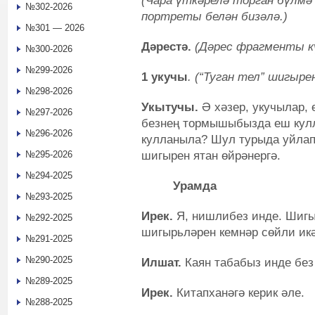
(Чара үткәрелә торган бүлмә
№302-2026
портреты белән бизәлә.)
№301 — 2026
Дәрестә.
(Дәрес фрагменты к
№300-2026
№299-2026
1 укучы
. (“Туган тел” шигыре
№298-2026
Укытучы.
Ә хәзер, укучылар,
№297-2026
безнең тормышыбызда еш кул
№296-2026
кулланыла? Шул турыда уйлап 
шигырен ятан өйрәнергә.
№295-2026
№294-2025
Урамда
№293-2025
Ирек.
Я, нишлибез инде. Шигы
№292-2025
шигырьләрен кемнәр сөйли ик
№291-2025
№290-2025
Илшат.
Каян табабыз инде без
№289-2025
Ирек.
Китапханәгә керик әле.
№288-2025