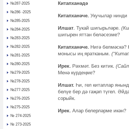
Китапханәдә
№287-2025
№286 -2025
Китапханәче.
Укучылар нинди 
№285-2025
Илшат
. Тукай шигырьләре.
(Ки
№284-2025
шигырен яттан беләсезме?
№283-2025
Китапханәче.
Нигә белмәскә? 
№282-2025
монысы иң яратканым.
(“Китап
№281-2025
№280-2025
Ирек.
Рәхмәт. Без китик.
(Сайл
Менә күрдеңме?
№279-2025
№278-2025
Илшат.
Һи, гел китаплар янын
№277-2025
белүе бер дә гаҗәп түгел. Әйд
сорыйк.
№276-2025
№275-2025
Ирек.
Алар белерләрме икән?
№ 274-2025
№ 273-2025