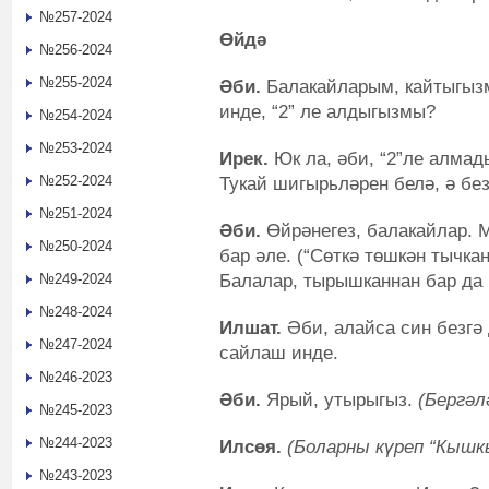
№257-2024
Өйдә
№256-2024
№255-2024
Әби.
Балакайларым, кайтыгыз
инде, “2” ле алдыгызмы?
№254-2024
№253-2024
Ирек.
Юк ла, әби, “2”ле алмад
№252-2024
Тукай шигырьләрен белә, ә б
№251-2024
Әби.
Өйрәнегез, балакайлар. 
№250-2024
бар әле. (“Сөткә төшкән тычк
Балалар, тырышканнан бар да 
№249-2024
№248-2024
Илшат.
Әби, алайса син безгә
№247-2024
сайлаш инде.
№246-2023
Әби.
Ярый, утырыгыз.
(Бергәл
№245-2023
№244-2023
Илсөя.
(Боларны күреп “Кышк
№243-2023