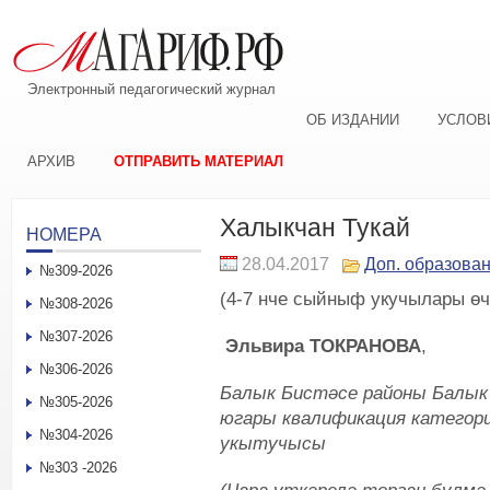
Электронный педагогический журнал
ОБ ИЗДАНИИ
УСЛОВ
АРХИВ
ОТПРАВИТЬ МАТЕРИАЛ
Халыкчан Тукай
НОМЕРА
28.04.2017
Доп. образова
№309-2026
(4-7 нче сыйныф укучылары өч
№308-2026
№307-2026
Эльвира ТОКРАНОВА
,
№306-2026
Балык Бистәсе районы Балык
№305-2026
югары квалификация категор
№304-2026
укытучысы
№303 -2026