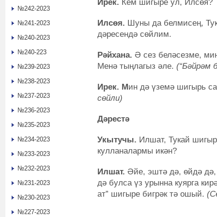
Ирек.
Кем шигыре ул, Илсөя?
№242-2023
Илсөя.
Шуны да белмисең, Ту
№241-2023
дәресендә сөйлим.
№240-2023
№240-223
Рәйхана.
Ә сез беләсезме, ми
Менә тыңлагыз әле.
(“Бәйрәм 
№239-2023
№238-2023
Ирек. М
ин дә үземә шигырь с
№237-2023
сөйли)
№236-2023
Дәрестә
№235-2023
Укытучы.
Илшат, Тукай шигыр
№234-2023
кулланалармы икән?
№233-2023
№232-2023
Илшат.
Әйе, эштә дә, өйдә дә,
дә булса үз урынна куярга ки
№231-2023
ат” шигыре бигрәк тә ошый.
(С
№230-2023
№227-2023