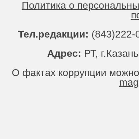
Политика о персональн
п
Тел.редакции:
(843)222-0
Адрес:
РТ, г.Казань
О фактах коррупции можно
mag