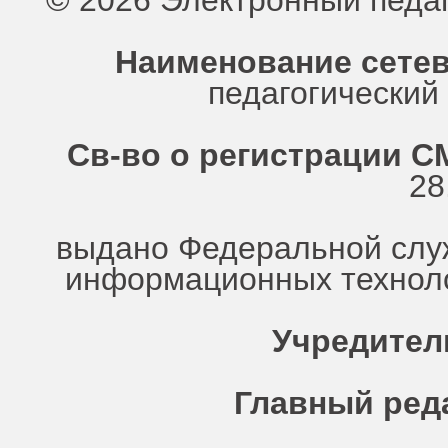
© 2026 Электронный педа
Наименование сетев
педагогически
Св-во о регистрации СМ
28
выдано Федеральной служ
информационных техноло
Учредител
Главный ред