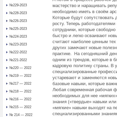
мастерство и наращивать реп
№229-2023
необходимо иметь в своём арсе
№228-2023
Которые будут сопутствовать
№226-2023
росту. Теперь работодателями
№225-2023
сотрудники, которые свободно
быстро и легко осваивают новы
№224-2023
считают наиболее ценным тех 
№223-2023
других замечают новые полезн
№222-2022
практике. На сегодняшний ден
одним из трендов, которые в 
№221-2022
кадровую политику страны. В у
№220 — 2022
специализированные професс
№219 — 2022
устаревают и заменяются нов
базовые навыки, которые важ
№217 — 2022
Любая современная рабочая ф
№218 — 2022
необходимых для нее «мягких
№216 — 2022
знания («твердые» навыки или h
№215 — 2022
«мягкие» навыки выходят на п
специализированными знаниям
№ 214 — 2022