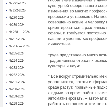
Глобальные изменения в научн
№ 271-2025
культурной сфере нашего совр
№ 272-2025
изменения во многих професс
профессии устаревают. На ме
№270-2024
совершенно новые и человеку
№269-2024
ориентироваться в различных
№ 268 — 2024
сферы, и требуется постоянно
навыки и умения, как професс
№267-2024
личностны
№ 266 — 2024
В данное вр
№265-2024
труда представлено много воз
традиционных отраслях эконом
№264-2024
культуры и науки.
№263-2024
№262-2024
* Всё вокруг стремительно ме
усложняются, потоки информа
№261-2024
среде растут, привычные подх
№260-2024
людьми во время работы заме
№259-2024
автоматизировать, – автомати
работать по одним и тем же с
№258-2024