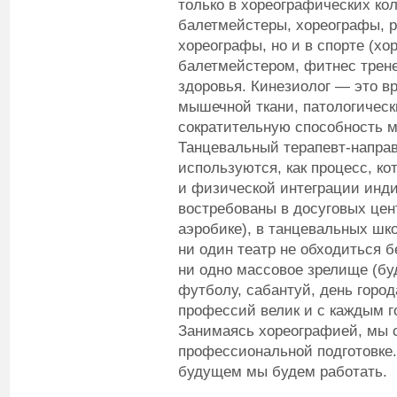
только в хореографических ко
балетмейстеры, хореографы, ре
хореографы, но и в спорте (х
балетмейстером, фитнес трене
здоровья. Кинезиолог — это в
мышечной ткани, патологичес
сократительную способность м
Танцевальный терапевт-направ
используются, как процесс, к
и физической интеграции инди
востребованы в досуговых цен
аэробике), в танцевальных шко
ни один театр не обходиться б
ни одно массовое зрелище (бу
футболу, сабантуй, день горо
профессий велик и с каждым 
Занимаясь хореографией, мы 
профессиональной подготовке.
будущем мы будем работать.