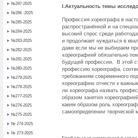
№287-2025
I
.Актуальность темы исслед
№286 -2025
Профессия хореографа в наст
№285-2025
распространённой и на специа
№284-2025
высокий спрос среди работода
и продолжает нуждаться в кв
№283-2025
даже если мы не выбираем пр
№282-2025
хореографией обязательно пом
№281-2025
будущей профессии. В этой ст
№280-2025
профессию хореографа, соотве
требованиям современного под
№279-2025
хореографию отнести к важны
№278-2025
ли хореографа назвать профес
№277-2025
образом занятия хореографие
каким образом роль хореограф
№276-2025
самоопределении творческой 
№275-2025
№ 274-2025
№ 273-2025