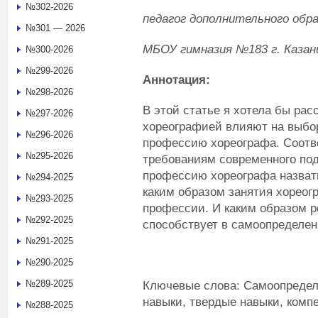
№302-2026
п
едагог дополнительного обр
№301 — 2026
МБОУ гимназия №183 г. Казан
№300-2026
№299-2026
Аннотация:
№298-2026
В этой статье я хотела бы рас
№297-2026
хореографией влияют на выбо
№296-2026
профессию хореографа. Соотве
№295-2026
требованиям современного под
профессию хореографа назват
№294-2025
каким образом занятия хорео
№293-2025
профессии. И каким образом р
№292-2025
способствует в самоопределен
№291-2025
№290-2025
№289-2025
Ключевые слова: Самоопределе
навыки, твердые навыки, комп
№288-2025