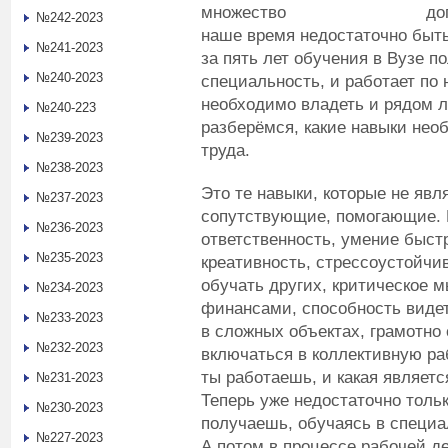
множество дополнител
№242-2023
наше время недостаточно быт
№241-2023
за пять лет обучения в Вузе 
№240-2023
специальность, и работает по
необходимо владеть и рядом л
№240-223
разберёмся, какие навыки нео
№239-2023
труда.
№238-2023
Это те навыки, которые не явл
№237-2023
сопутствующие, помогающие. Мя
№236-2023
ответственность, умение быст
№235-2023
креативность, стрессоустойчи
обучать других, критическое 
№234-2023
финансами, способность видет
№233-2023
в сложных объектах, грамотно
№232-2023
включаться в коллективную ра
ты работаешь, и какая являет
№231-2023
Теперь уже недостаточно тольк
№230-2023
получаешь, обучаясь в специ
№227-2023
А потом в процессе рабочей д