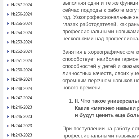
выполняя одни и те же функци
№257-2024
сейчас подходы к работе могут
№256-2024
год. Узкопрофессиональные зна
№255-2024
глазах работодателей, как ран
профессиональными навыками.
№254-2024
несколькими над профессионал
№253-2024
Занятия в хореографическом ко
№252-2024
способствует наиболее гармо
№251-2024
способностей у детей и оказы
№250-2024
личностных качеств, своих уч
№249-2024
огромным перечнем навыков н
нового времени.
№248-2024
№247-2024
II
. Что такое универсал
№246-2023
Какие «мягкие» навыки 
и будут ценить еще бол
№245-2023
№244-2023
При поступлении на работу со
профессиональными навыками,
№243-2023