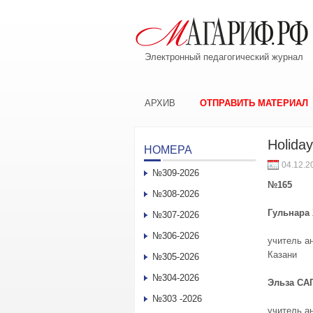
Электронный педагогический журнал
АРХИВ
ОТПРАВИТЬ МАТЕРИАЛ
Holida
НОМЕРА
04.12.2
№309-2026
№165
№308-2026
Гульнара
№307-2026
№306-2026
учитель а
Казани
№305-2026
№304-2026
Эльза СА
№303 -2026
учитель а