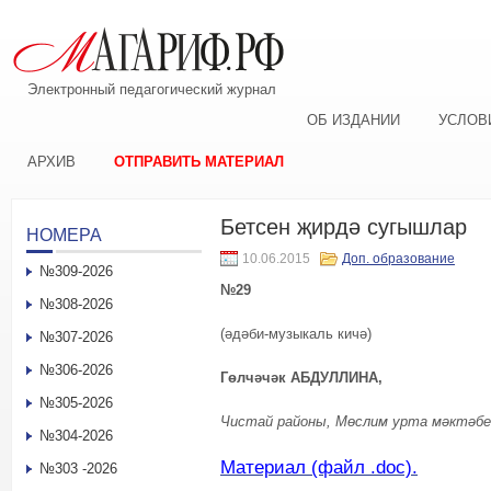
Электронный педагогический журнал
ОБ ИЗДАНИИ
УСЛОВ
АРХИВ
ОТПРАВИТЬ МАТЕРИАЛ
Бетсен җирдә сугышлар
НОМЕРА
10.06.2015
Доп. образование
№309-2026
№29
№308-2026
(әдәби-музыкаль кичә)
№307-2026
№306-2026
Гөлчәчәк АБДУЛЛИНА,
№305-2026
Чистай районы, Мөслим урта мәктәб
№304-2026
Материал (файл .doc).
№303 -2026