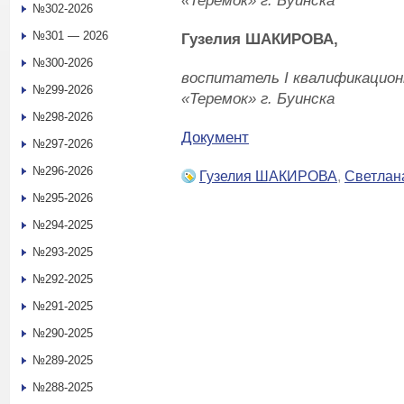
«Теремок» г. Буинска
№302-2026
№301 — 2026
Гузелия ШАКИРОВА,
№300-2026
воспитатель
I
квалификационн
№299-2026
«Теремок» г. Буинска
№298-2026
Документ
№297-2026
№296-2026
Гузелия ШАКИРОВА
,
Светла
№295-2026
№294-2025
№293-2025
№292-2025
№291-2025
№290-2025
№289-2025
№288-2025