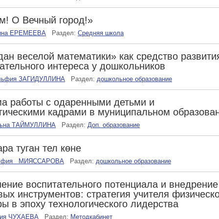
м! О Вечный город!»
ина ЕРЕМЕЕВА
Раздел:
Средняя школа
ан веселой математики» как средство развити
ательного интереса у дошкольников
льфия ЗАГИДУЛЛИНА
Раздел:
дошкольное образование
а работы с одаренными детьми и
гическими кадрами в муниципальном образова
тьна ТАЙМУЛЛИНА
Раздел:
Доп. образование
ра туган тел көне
лфия МИЯССАРОВА
Раздел:
дошкольное образование
ение воспитательного потенциала и внедрение
ых инструментов: стратегия учителя физическ
ры в эпоху технологического лидерства
ия ЧУХАЕВА
Раздел:
Методкабинет