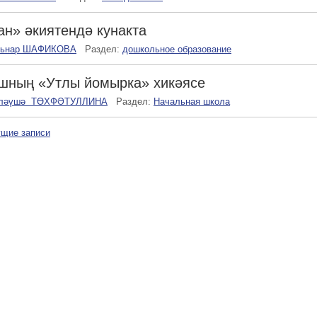
н» әкиятендә кунакта
льнар ШАФИКОВА
Раздел:
дошкольное образование
шның «Утлы йомырка» хикәясе
ләүшә ТӨХФӘТУЛЛИНА
Раздел:
Начальная школа
щие записи