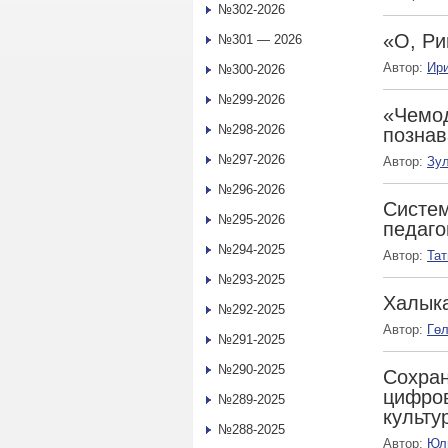
№302-2026
«О, Ри
№301 — 2026
Автор:
Ир
№300-2026
№299-2026
«Чемод
№298-2026
познав
№297-2026
Автор:
Зу
№296-2026
Систем
№295-2026
педаго
№294-2025
Автор:
Та
№293-2025
Халыка
№292-2025
Автор:
Гө
№291-2025
№290-2025
Сохран
цифров
№289-2025
культу
№288-2025
Автор:
Юл