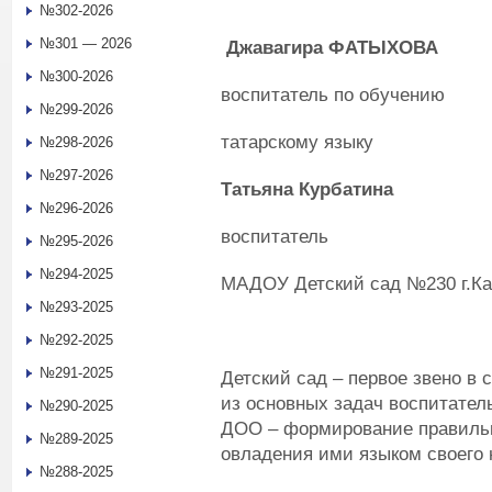
№302-2026
№301 — 2026
Джавагира
ФАТЫХОВА
№300-2026
воспитатель по обучению
№299-2026
татарскому языку
№298-2026
№297-2026
Татьяна Курбатина
№296-2026
воспитатель
№295-2026
№294-2025
МАДОУ Детский сад №230 г.Ка
№293-2025
№292-2025
№291-2025
Детский сад – первое звено в
из основных задач воспитател
№290-2025
ДОО – формирование правильно
№289-2025
овладения ими языком своего 
№288-2025