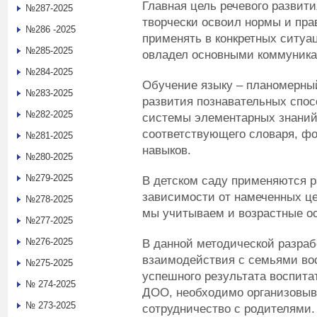
Главная цель речевого развити
№287-2025
творчески освоил нормы и прав
№286 -2025
применять в конкретных ситуа
№285-2025
овладел основными
коммуника
№284-2025
Обучение языку – планомерны
№283-2025
развития познавательных спос
№282-2025
системы элементарных знани
соответствующего словаря, ф
№281-2025
навыков.
№280-2025
№279-2025
В детском саду применяются 
зависимости от намеченных це
№278-2025
мы учитываем и возрастные ос
№277-2025
№276-2025
В данной методической разраб
взаимодействия с семьями во
№275-2025
успешного результата воспита
№ 274-2025
ДОО, необходимо организовыв
№ 273-2025
сотрудничество с родителями.