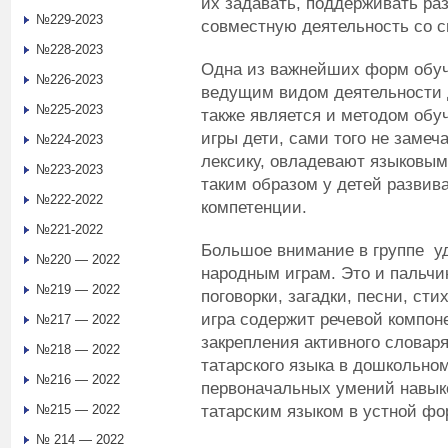
их задавать, поддерживать раз
№229-2023
совместную деятельность со с
№228-2023
Одна из важнейших форм обу
№226-2023
ведущим видом деятельности 
№225-2023
также является и методом обу
игры дети, сами того не заме
№224-2023
лексику, овладевают языковы
№223-2023
таким образом у детей развив
№222-2022
компетенции.
№221-2022
Большое внимание в группе у
№220 — 2022
народным играм. Это и пальчи
№219 — 2022
поговорки, загадки, песни, сти
игра содержит речевой компоне
№217 — 2022
закрепления активного словар
№218 — 2022
татарского языка в дошкольно
№216 — 2022
первоначальных умений навыко
татарским языком в устной фо
№215 — 2022
№ 214 — 2022