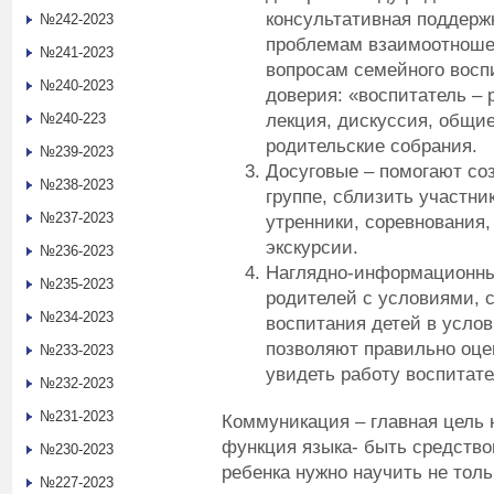
консультативная поддерж
№242-2023
проблемам взаимоотноше
№241-2023
вопросам семейного восп
№240-2023
доверия: «воспитатель – 
лекция, дискуссия, общие
№240-223
родительские собрания.
№239-2023
Досуговые – помогают со
№238-2023
группе, сблизить участни
№237-2023
утренники, соревнования,
экскурсии.
№236-2023
Наглядно-информационны
№235-2023
родителей с условиями, 
№234-2023
воспитания детей в усло
позволяют правильно оцен
№233-2023
увидеть работу воспитате
№232-2023
№231-2023
Коммуникация – главная цель н
функция языка- быть средств
№230-2023
ребенка нужно научить не толь
№227-2023