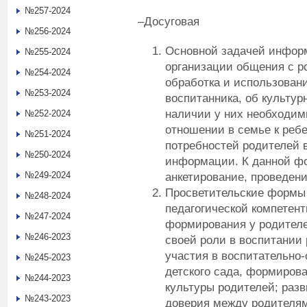
№257-2024
–Досуговая
№256-2024
Основной задачей инфор
№255-2024
организации общения с р
№254-2024
обработка и использован
№253-2024
воспитанника, об культур
наличии у них необходим
№252-2024
отношении в семье к ребе
№251-2024
потребностей родителей в
№250-2024
информации. К данной ф
№249-2024
анкетирование, проведени
Просветительские формы 
№248-2024
педагогической компетент
№247-2024
формирования у родителе
№246-2023
своей роли в воспитании 
участия в воспитательно
№245-2023
детского сада, формирова
№244-2023
культуры родителей; раз
№243-2023
доверия между родителям