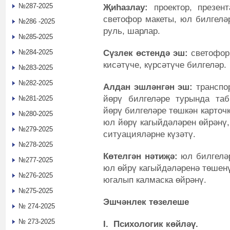
№287-2025
Җиһазлау:
проектор, презен
светофор макеты, юл билгелә
№286 -2025
руль, шарлар.
№285-2025
Сүзлек өстендә эш:
светофор,
№284-2025
кисәтүче, күрсәтүче билгеләр.
№283-2025
№282-2025
Алдан эшләнгән эш:
транспор
йөрү билгеләре турында та
№281-2025
йөрү билгеләре төшкән карточ
№280-2025
юл йөрү кагыйдәләрен өйрәнү,
№279-2025
ситуацияләрне күзәтү.
№278-2025
Көтелгән нәтиҗә:
юл билгеләр
№277-2025
юл өйрү кагыйдәләренә төшенү
№276-2025
югалып калмаска өйрәнү.
№275-2025
Эшчәнлек төзелеше
№ 274-2025
№ 273-2025
I. Психологик көйләү.