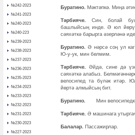
№242-2023
Буратино.
Мәктәпкә. Миңа әти
№241-2023
Тәрбияче.
Син, болай бул
№240-2023
башлыйсың инде. Ә юл йөрү 
№240-223
сәяхәткә барырга әзерләнә иде
№239-2023
Буратино.
Ә нәрсә соң ул каг
№238-2023
Ю-у-ук, мин белмим.
№237-2023
Тәрбияче.
Әйдә, сине дә үз
№236-2023
сәяхәткә алабыз. Белмәгәннәр
№235-2023
велосипед та бүләк итәр. Ю
№234-2023
йөртә алмыйсың бит.
№233-2023
Буратино
.
Мин велосипедк
№232-2023
Тәрбияче.
Ә машинага утыргач
№231-2023
№230-2023
Балалар.
Пассажирлар.
№227-2023