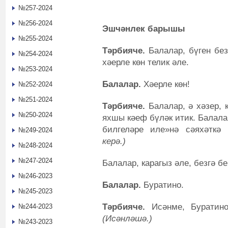
№257-2024
№256-2024
Эшчәнлек барышы
№255-2024
Тәрбияче.
Балалар, бүген без
№254-2024
хәерле көн телик әле.
№253-2024
Балалар.
Хәерле көн!
№252-2024
№251-2024
Тәрбияче.
Балалар, ә хәзер, 
№250-2024
яхшы кәеф бүләк итик. Балала
билгеләре иле»нә сәяхәткә 
№249-2024
керә.)
№248-2024
№247-2024
Балалар, карагыз әле, безгә бе
№246-2023
Балалар.
Буратино.
№245-2023
Тәрбияче.
Исәнме, Буратин
№244-2023
(Исәнләшә.)
№243-2023