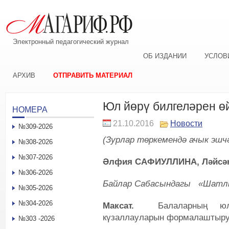
Электронный педагогический журнал
ОБ ИЗДАНИИ
УСЛОВ
АРХИВ
ОТПРАВИТЬ МАТЕРИАЛ
Юл йөрү билгеләрен ө
НОМЕРА
21.10.2016
Новости
№309-2026
(Зурлар төркемендә ачык эшч
№308-2026
№307-2026
Әлфия САФИУЛЛИНА, Ләйсә
№306-2026
Байлар Сабасындагы «Шатлы
№305-2026
№304-2026
Максат.
Балаларның юл х
күзаллауларын формалаштыру
№303 -2026