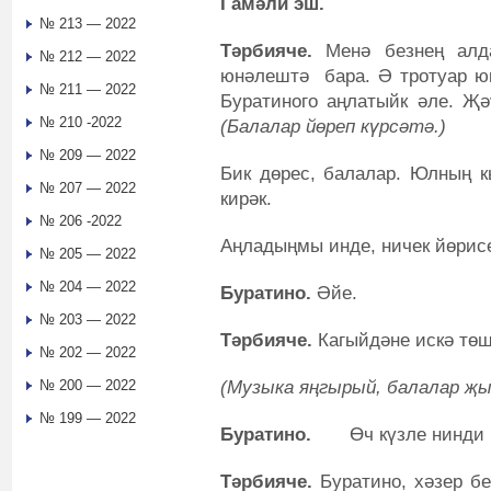
Гамәли эш.
№ 213 — 2022
Тәрбияче.
Менә безнең алд
№ 212 — 2022
юнәлештә бара. Ә тротуар юк
№ 211 — 2022
Буратиного аңлатыйк әле. Җә
№ 210 -2022
(Балалар йөреп күрсәтә.)
№ 209 — 2022
Бик дөрес, балалар. Юлның 
№ 207 — 2022
кирәк.
№ 206 -2022
Аңладыңмы инде, ничек йөрис
№ 205 — 2022
№ 204 — 2022
Буратино.
Әйе.
№ 203 — 2022
Тәрбияче.
Кагыйдәне искә төш
№ 202 — 2022
(Музыка яңгырый, балалар җы
№ 200 — 2022
№ 199 — 2022
Буратино.
Өч күзле нинди 
Тәрбияче.
Буратино, хәзер бе