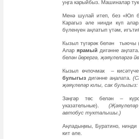
уңга карыйбыз. Машиналар тук
Менә шулай итеп, без «Юл би
Карагыз әле нинди күп алар
бүленүен аңлатып үтәм, игъти
Кызыл түгәрәк белән тыючы (
Алар
ярамый
дигәнне аңлата
белән йөрергә, җәяүлеләргә йө
Кызыл өчпочмак – кисәтүче
булыгыз
дигәнне аңалата.
(С
җәяүлеләр юлы, сак булыгыз:
Зәңгәр төс белән – күрс
указательные).
(Җәяүлеләр
автобус тукталышы.)
Аңладыңмы, Буратино, нинди 
кит әле.