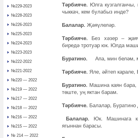
Тәрбияче.
Юлга кузгалганчы, 
№229-2023
чыккач, кем булабыз инде?
№228-2023
Балалар.
Җәяүлеләр.
№226-2023
№225-2023
Тәрбияче.
Без хәзер – җәяү
№224-2023
биредә тротуар юк. Юлда маши
№223-2023
Буратино.
Апа, мин беләм, м
№222-2022
№221-2022
Тәрбияче.
Яле, әйтеп карале, 
№220 — 2022
Буратино.
Машина каян бара, 
№219 — 2022
төште, уң яктан барам.
№217 — 2022
Тәрбияче.
Балалар, Буратино
№218 — 2022
№216 — 2022
Балалар.
Юк. Машинага ка
ягыннан барасы.
№215 — 2022
№ 214 — 2022