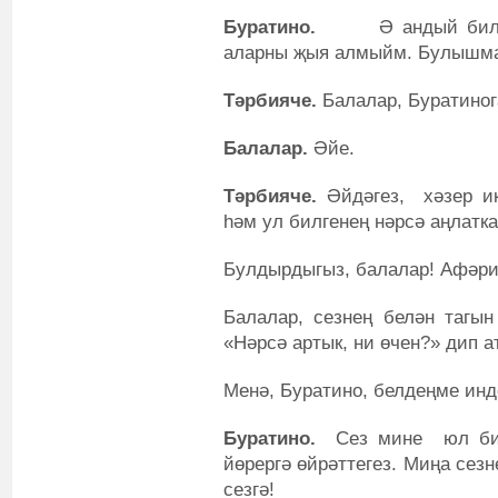
Буратино.
Ә андый бил
аларны җыя алмыйм. Булышм
Тәрбияче.
Балалар, Буратино
Балалар.
Әйе.
Тәрбияче.
Әйдәгез, хәзер ик
һәм ул билгенең нәрсә аңлатка
Булдырдыгыз, балалар! Афәри
Балалар, сезнең белән тагын
«Нәрсә артык, ни өчен?» дип а
Менә, Буратино, белдеңме инд
Буратино.
Сез мине юл билг
йөрергә өйрәттегез. Миңа сез
сезгә!