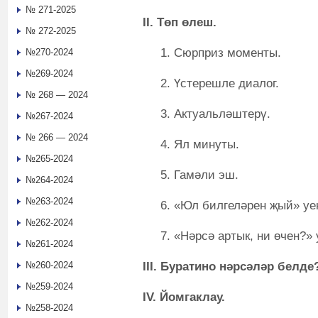
№ 271-2025
II. Төп өлеш.
№ 272-2025
1. Сюрприз моменты.
№270-2024
№269-2024
2. Үстерешле диалог.
№ 268 — 2024
3. Актуальләштерү.
№267-2024
№ 266 — 2024
4. Ял минуты.
№265-2024
5. Гамәли эш.
№264-2024
№263-2024
6. «Юл билгеләрен җый» уе
№262-2024
7. «Нәрсә артык, ни өчен?» 
№261-2024
III. Буратино нәрсәләр белде
№260-2024
№259-2024
IV. Йомгаклау.
№258-2024