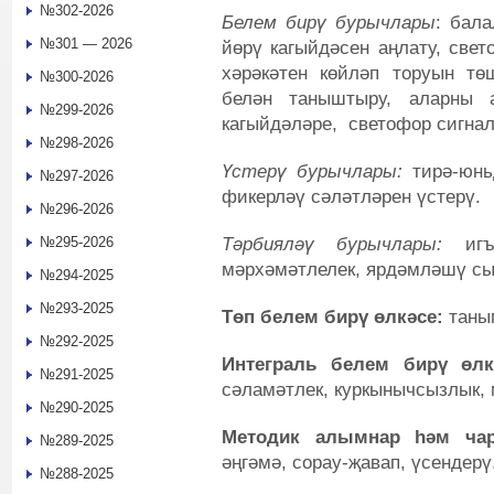
№302-2026
Белем бирү бурычлары
: бала
№301 — 2026
йөрү кагыйдәсен аңлату, све
хәрәкәтен көйләп торуын тө
№300-2026
белән таныштыру, аларны
№299-2026
кагыйдәләре, светофор сигна
№298-2026
Үстерү бурычлары:
тирә-юнь
№297-2026
фикерләү сәләтләрен үстерү.
№296-2026
Тәрбияләү бурычлары:
игът
№295-2026
мәрхәмәтлелек, ярдәмләшү с
№294-2025
№293-2025
Төп белем бирү өлкәсе:
танып
№292-2025
Интеграль белем бирү өлк
№291-2025
сәламәтлек, куркынычсызлык, 
№290-2025
Методик алымнар һәм чар
№289-2025
әңгәмә, сорау-җавап, үсендерү
№288-2025