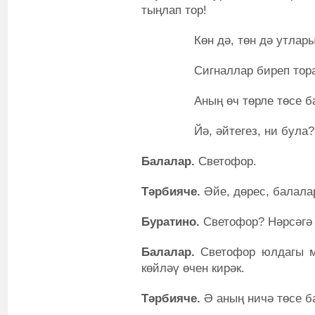
тыңлап тор!
Көн дә, төн дә утлар
Сигналлар биреп тора
Аның өч төрле төсе ба
Йә, әйтегез, ни була?
Балалар.
Светофор.
Тәрбияче.
Әйе, дөрес, балала
Буратино.
Светофор? Нәрсәгә 
Балалар.
Светофор юлдагы м
көйләү өчен кирәк.
Тәрбияче.
Ә аның ничә төсе б