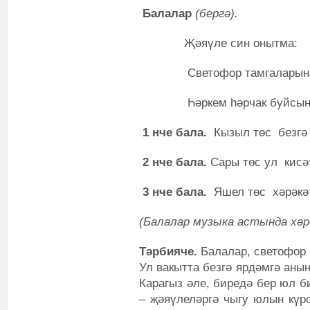
Балалар
(бергә).
Җәяүле син онытма:
Светофор тамгаларын
Һәркем һәрчак буйсын
1 нче бала.
Кызыл төс безгә ә
2 нче бала.
Сары төс ул кисәт
3 нче бала.
Яшел төс хәрәкәт
(Балалар музыка астында хәр
Тәрбияче.
Балалар, светофор 
Ул вакытта безгә ярдәмгә аны
Карагыз әле, биредә бер юл б
– җәяүлеләргә чыгу юлын күрс