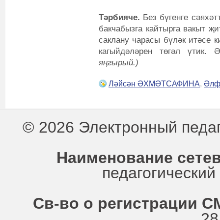
Тәрбияче.
Без бүгенге сәяхәтт
бакчабызга кайтырга вакыт җи
саклану чарасы бүләк итәсе 
кагыйдәләрен төгәл үтик. 
яңгырый.)
Ләйсән ӘХМӘТСАФИНА
,
Әлф
© 2026 Электронный педа
Наименование сетев
педагогически
Св-во о регистрации СМ
28