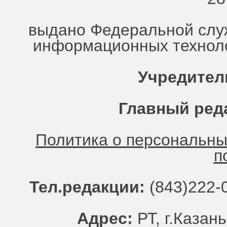
выдано Федеральной служ
информационных техноло
Учредител
Главный ред
Политика о персональн
п
Тел.редакции:
(843)222-0
Адрес:
РТ, г.Казань