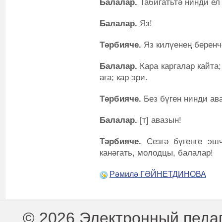
Балалар
.
Табигатьтә нинди е
Балалар.
Яз!
Тәрбияче.
Яз килүенең беренч
Балалар.
Кара каргалар кайта
ага; кар эри.
Тәрбияче.
Без бүген нинди ав
Балалар.
[т] авазын!
Тәрбияче.
Сезгә бүгенге эш
канәгать, молодцы, балалар!
Рәмилә ГӘЙНЕТДИНОВА
© 2026 Электронный педа