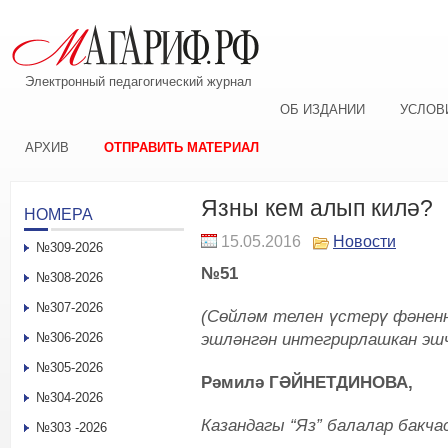
Электронный педагогический журнал
ОБ ИЗДАНИИ
УСЛОВ
АРХИВ
ОТПРАВИТЬ МАТЕРИАЛ
Язны кем алып килә?
НОМЕРА
15.05.2016
Новости
№309-2026
№51
№308-2026
№307-2026
(Сөйләм телен үстерү фәненн
эшләнгән интегрирлашкан эшч
№306-2026
№305-2026
Рәмилә ГӘЙНЕТДИНОВА,
№304-2026
Казандагы “Яз” балалар бакч
№303 -2026