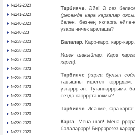
№242-2023
Тәрбияче.
Әйе! Ә сез беләсе
№241-2023
(рәсемдә кара каргалар оясы
белән, безнең якларга әйлән
№240-2023
үзара ничек аралаша?
№240-223
Балалар.
Карр-карр, карр-карр.
№239-2023
№238-2023
Ишек шакыйлар. Кара карга
№237-2023
карга).
№236-2023
Тәрбияче
(карга булып сөй
№235-2023
тавышны ишетеп керррдем.
№234-2023
үзгәррргән. Туганнарррыма б
сездә каррррта юкмы?
№233-2023
№232-2023
Тәрбияче.
Исәнме, кара карга!
№231-2023
Карга.
Менә шәп! Менә ррррә
№230-2023
балаларррр! Биррррегез каррр
№227-2023