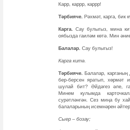
Карр, каррр, каррр!
Т
ә
рбияче
.
Рәхмәт, карга, бик 
Карга
.
Сау булыгыз, мина ки
оябызда гаиләм көтә. Мин әни
Балалар
.
Сау булыгыз!
Карга кит
ә
.
Т
ә
рбияче
.
Балалар, карганың д
бер-берсен яратып, хөрмәт 
шулай бит? Әйдәгез әле, г
Минем кулымда карточкал
сурәтләнгән. Сез миңа бу ха
балаларының исемнәрен әйтер
Сыер – бозау;