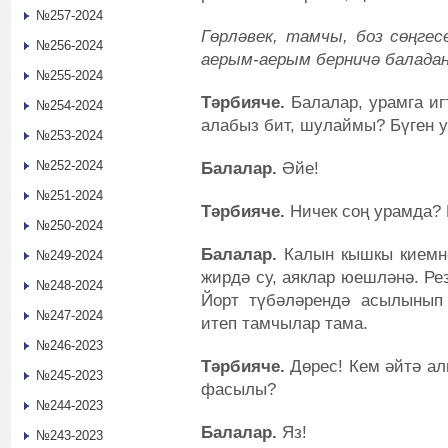
№257-2024
Гөрләвек, тамчы, боз сөңгес
№256-2024
аерым-аерым берничә балада
№255-2024
Тәрбияче.
Балалар, урамга иг
№254-2024
алабыз бит, шулаймы? Бүген 
№253-2024
№252-2024
Балалар.
Әйе!
№251-2024
Тәрбияче.
Ничек соң урамда?
№250-2024
Балалар.
Калын кышкы киемнәр
№249-2024
жирдә су, аяклар юешләнә. Рез
№248-2024
Йорт түбәләрендә асылынып 
№247-2024
итеп тамчылар тама.
№246-2023
Тәрбияче.
Дөрес! Кем әйтә алы
№245-2023
фасылы?
№244-2023
Балалар.
Яз!
№243-2023