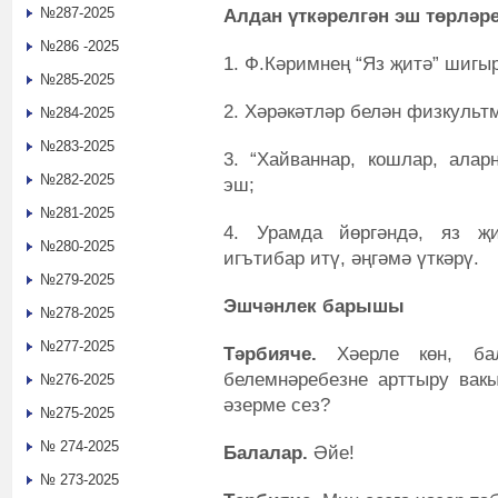
№287-2025
Алдан үткәрелгән эш төрләре
№286 -2025
1. Ф.Кәримнең “Яз җитә” шигы
№285-2025
2. Хәрәкәтләр белән физкульт
№284-2025
№283-2025
3. “Хайваннар, кошлар, алар
№282-2025
эш;
№281-2025
4. Урамда йөргәндә, яз җи
№280-2025
игътибар итү, әңгәмә үткәрү.
№279-2025
Эшчәнлек барышы
№278-2025
№277-2025
Тәрбияче.
Хәерле көн, бал
белемнәребезне арттыру вакы
№276-2025
әзерме сез?
№275-2025
№ 274-2025
Балалар.
Әйе!
№ 273-2025