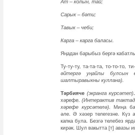
Ат – колын, тай;
Сарык – бәти;
Тавык – чеби;
Карга – карга баласы.
Яңадан барыбыз бергә кабатлый
Ту-ту-ту, та-та-та, то-то-то, т
әйтергә уңайлы булсын 
шалтыравыкны куллана).
Тәрбияче
(экранга күрсәтеп)
.
хәрефе.
(Интерактив тактад
хәрефе күрсәтелә).
Миңа бар
әле. Ә хәзер телегезне. Күз 
капка була. Безгә телебез яр
кирәк. Шул вакытта [т] авазы 