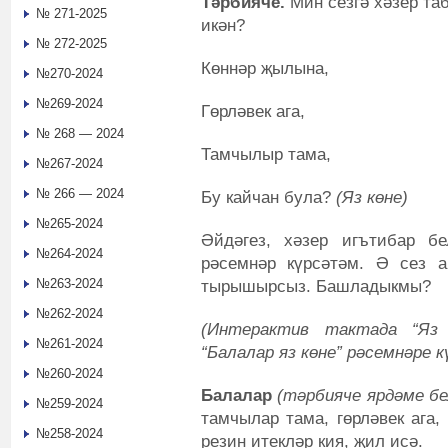
Тәрбияче.
Мин сезгә хәзер т
№ 271-2025
икән?
№ 272-2025
Көннәр җылына,
№270-2024
№269-2024
Гөрләвек ага,
№ 268 — 2024
Тамчылыр тама,
№267-2024
№ 266 — 2024
Бу кайчан була?
(Яз көне)
№265-2024
Әйдәгез, хәзер игътибар бе
№264-2024
рәсемнәр күрсәтәм. Ә сез а
№263-2024
тырышырсыз. Башладыкмы?
№262-2024
(Интерактив тактада “Яз 
№261-2024
“Балалар яз көне” рәсемнәре к
№260-2024
Балалар
(тәрбияче ярдәме бе
№259-2024
тамчылар тама, гөрләвек ага,
№258-2024
резин итекләр кия, җил исә.