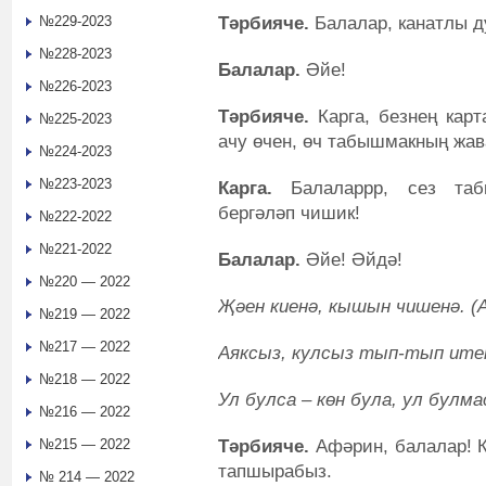
Тәрбияче.
Балалар, канатлы д
№229-2023
№228-2023
Балалар.
Әйе!
№226-2023
Тәрбияче.
Карга, безнең карт
№225-2023
ачу өчен, өч табышмакның жав
№224-2023
№223-2023
Карга.
Балаларрр, сез таб
бергәләп чишик!
№222-2022
№221-2022
Балалар.
Әйе! Әйдә!
№220 — 2022
Җәен киенә, кышын чишенә. (А
№219 — 2022
№217 — 2022
Аяксыз, кулсыз тып-тып итеп
№218 — 2022
Ул булса – көн була, ул булма
№216 — 2022
Тәрбияче.
Афәрин, балалар! Ка
№215 — 2022
тапшырабыз.
№ 214 — 2022