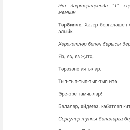
Эш дәфтәрләрендә “Т” хә
мөмкин.
Тәрбияче.
Хәзер бергәләшеп 
алыйк.
Хәрәкәтләр белән барысы бе
Яз, яз, яз җитә,
Тәрәзәне ачтылар.
Тып-тып-тып-тып-тып итә
Эре-эре тамчылар!
Балалар, әйдәгез, кабатлап ки
Сораулар тупны балаларга би