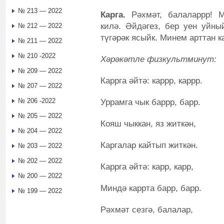
№ 213 — 2022
Карга.
Рәхмәт, балаларрр! 
килә. Әйдәгез, бер уен уйны
№ 212 — 2022
түгәрәк ясыйк. Минем арттан к
№ 211 — 2022
№ 210 -2022
Хә
р
ә
к
ә
т
ле
ф
изкультминут:
№ 209 — 2022
Каррга әйтә: каррр, каррр.
№ 207 — 2022
№ 206 -2022
Уррамга чык баррр, барр.
№ 205 — 2022
Кояш чыккан, яз житкән,
№ 204 — 2022
Каргалар кайтып житкән.
№ 203 — 2022
№ 202 — 2022
Каррга әйтә: карр, карр,
№ 200 — 2022
Миндә каррта барр, барр.
№ 199 — 2022
Рәхмәт сезгә, балалар,