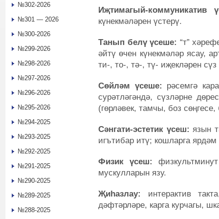
№302-2026
Иҗтимагый-коммуникатив 
№301 — 2026
күнекмәләрен үстерү.
№300-2026
Танып белү үсеше:
“т” хәреф
№299-2026
әйтү өчен күнекмәләр ясау, арт
№298-2026
ти-, то-, тә-, тү- иҗекләрен сү
№297-2026
Сөйләм үсеше:
рәсемгә кара
№296-2026
сурәтләгәндә, сүзләрне дөре
(гөрләвек, тамчы, боз сөңгесе,
№295-2026
№294-2025
Сәнгати-эстетик үсеш:
язын т
№293-2025
игътибар итү; кошларга ярдәм
№292-2025
Физик үсеш:
физкультминут 
№291-2025
мускулларын язу.
№290-2025
Җиһазлау:
интерактив такт
№289-2025
дәфтәрләре, карга курчагы, шка
№288-2025