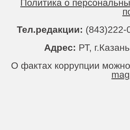
Политика о персональн
п
Тел.редакции:
(843)222-0
Адрес:
РТ, г.Казань
О фактах коррупции можно
mag