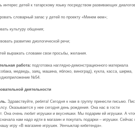
ь интерес детей к татарскому языку посредством развивающих диалогов
ировать словарный запас у детей по проекту «Минем өем»;
вать культуру общения;
твовать развитию диологической речи;
етей выражать словами свои просьбы, желания.
тельная работа:
подготовка наглядно-демонстрационного материала
собака, медведь, заяц, машина, яблоко, виноград), кукла, касса, ширма,
аудиоприложение №54.
зовательной деятельности
ль.
Здравствуйте, ребята! Сегодня к нам в группу принесли письмо. Пи
Алсу. Оказывается у нее сегодня день рождения. Она нас в гости
т. Она очень любит игрушки и вкусняшки. Мы подарим ей игрушки. А чт
 сначала нам надо идти в магазин и покупать подарки – игрушки. Сейчас
нашу игру «В магазине игрушек. Уенчыклар кибетендә».