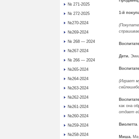
Продавец
№ 271-2025
1
-й
покуп
№ 272-2025
№270-2024
(Покупате
спрашивае
№269-2024
№ 268 — 2024
Воспитат
№267-2024
Дети.
Эмил
№ 266 — 2024
Воспитат
№265-2024
№264-2024
(Играет м
сөйләшәбе
№263-2024
№262-2024
Воспитат
как она о
№261-2024
отдает е
№260-2024
Виолетта
№259-2024
№258-2024
Миша.
Мә,