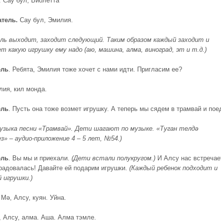
. Сау бул, Виолетта
атель
.
Сау бул, Эмилия.
ль выходит, заходит следующий. Таким образом каждый заходит и
т какую игрушку ему надо (аю, машина, алма, виноград, эт и т.д.)
ель
. Ребята, Эмилия тоже хочет с нами идти. Пригласим ее?
ия, кил монда.
ель
. Пусть она тоже возмет игрушку. А теперь мы сядем в трамвай и пое
узыка песни «Трамвай». Дети шагают по музыке. «Туган телдә
з» – аудио-приложение 4 – 5 лет, №54.)
ель
. Вы мы и приехали.
(
Д
ети встали полукругом.)
И Алсу нас встречае
брадовалась! Давайте ей подарим игрушки.
(
К
аждый ребенок подходит
и
й игрушки
.
)
. Мә, Алсу, куян. Уйна.
 Алсу, алма. Аша. Алма тэмле.