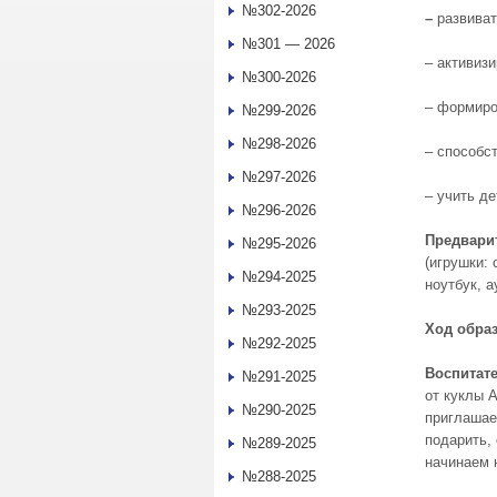
№302-2026
–
развиват
№301 — 2026
– активиз
№300-2026
– формиро
№299-2026
№298-2026
– способс
№297-2026
– учить д
№296-2026
Предвари
№295-2026
(игрушки: 
№294-2025
ноутбук, 
№293-2025
Ход
обра
№292-2025
Воспитате
№291-2025
от куклы 
№290-2025
приглашае
подарить,
№289-2025
начинаем 
№288-2025