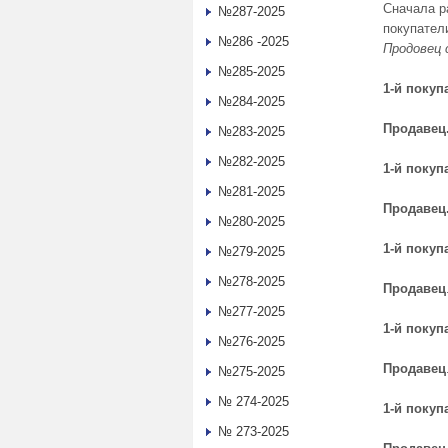
Сначала р
№287-2025
покупател
№286 -2025
Продовец 
№285-2025
1-й покуп
№284-2025
Продавец
№283-2025
№282-2025
1-й покуп
№281-2025
Продавец
№280-2025
1-й покуп
№279-2025
№278-2025
Продавец
№277-2025
1
-й
покуп
№276-2025
Продавец
№275-2025
№ 274-2025
1
-й
покуп
№ 273-2025