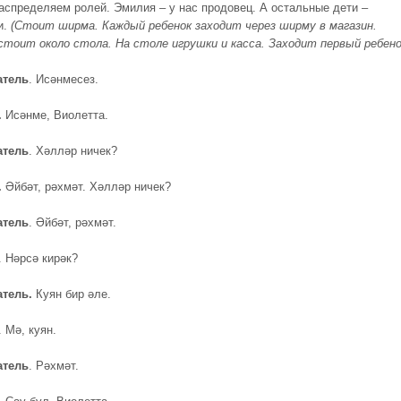
аспределяем ролей. Эмилия – у нас продовец. А остальные дети –
и.
(Стоит ширма. Каждый ребенок заходит через ширму в магазин.
стоит около стола. На столе игрушки и касса. Заходит первый ребено
атель
. Исәнмесез.
.
Исәнме, Виолетта.
атель
. Хәлләр ничек?
.
Әйбәт, рәхмәт. Хәлләр ничек?
атель
. Әйбәт, рәхмәт.
. Нәрсә кирәк?
атель
.
Куян бир әле.
. Мә, куян.
атель
. Рәхмәт.