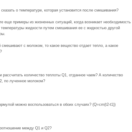
 сказать о температуре, которая установится после смешивания?
те еще примеры из жизненных ситуаций, когда возникает необходимость
 температуры жидкости путем смешивания ее с жидкостью другой
ры.
й смешивают с молоком, то какое вещество отдает тепло, а какое
?
и рассчитать количество теплоты Q1, отданное чаем? А количество
2, по лученное молоком?
ормулой можно воспользоваться в обоих случаях? (Q=сm(t2-t1))
соотношение между Q1 и Q2?