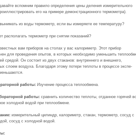
 давайте вспомним правило определения цены деления измерительного
проиллюстрировать его на примере демонстрационного термометра).
вынимать из воды термометр, если вы измеряете ее температуру?
ет располагать термометр при снятии показаний?
известных вам приборов на столах у вас калориметр. Этот прибор
чен для проведения опытов, в которых необходимо уменьшить теплообм
й средой. Он состоит из двух стаканов: внутреннего и внешнего,
ых слоем воздуха. Благо­даря этому потери теплоты в процессе экспе­
меньшаются.
ораторной работы:
Изучение процесса теплообмена.
бораторной работы:
сравнить количество теплоты, отданное горячей в
ное холодной водой при теплообмене.
ание:
измерительный цилиндр, калориметр, стакан, термометр, сосуд с
одой, сосуд с холодной водой.
ты: