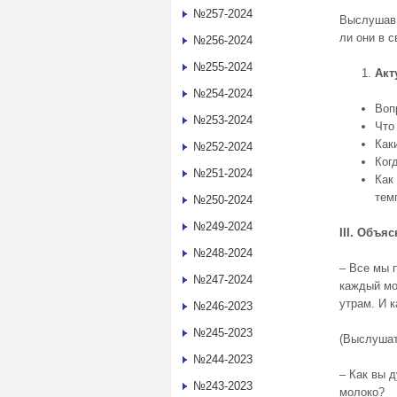
№257-2024
Выслушав 
ли они в 
№256-2024
№255-2024
Акт
№254-2024
Воп
№253-2024
Что
Как
№252-2024
Ког
№251-2024
Как
тем
№250-2024
№249-2024
III.
Объясн
№248-2024
– Все мы 
№247-2024
каждый мо
утрам. И к
№246-2023
№245-2023
(Выслушат
№244-2023
– Как вы 
№243-2023
молоко?