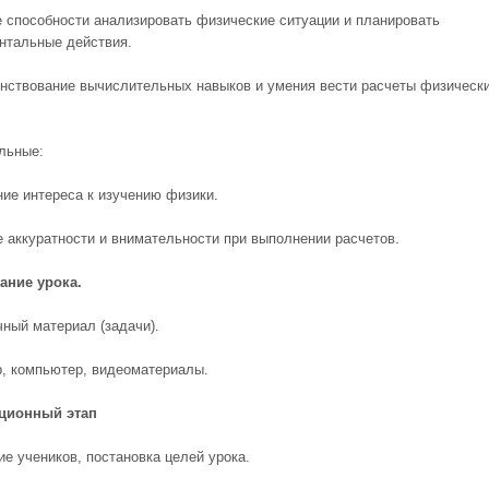
е способности анализировать физические ситуации и планировать
нтальные действия.
нствование вычислительных навыков и умения вести расчеты физическ
льные:
ние интереса к изучению физики.
е аккуратности и внимательности при выполнении расчетов.
ание урока.
чный материал (задачи).
р, компьютер, видеоматериалы.
ционный этап
ие учеников, постановка целей урока.