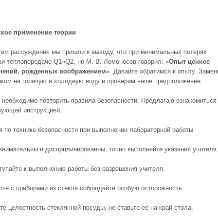
ское применение теории
утем рассуждения мы пришли к выводу, что при минимальных потерях
ри теплопередаче Q1»Q2, но М. В. Ломоносов говорил: «
Опыт ценнее
нений, рожденных воображением
». Давайте обратимся к опыту. Заме
оком на горячую и холодную воду и проверим наше предположение.
 необходимо повторить правила безопасности. Предлагаю ознакомиться
вующей инструкцией.
я по технике безопасности при выполнении лабораторной работы
 внимательны и дисциплинированны, точно выполняйте указания учителя
ступайте к выполнению работы без разрешения учителя.
боте с приборами из стекла соблюдайте особую осторожность.
те целостность стеклянной посуды, не ставьте ее на край стола.