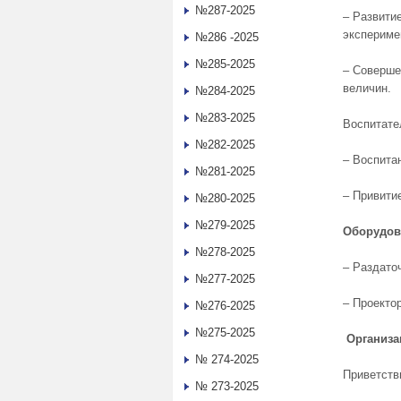
№287-2025
– Развити
экспериме
№286 -2025
№285-2025
– Соверше
величин.
№284-2025
№283-2025
Воспитате
№282-2025
– Воспита
№281-2025
– Привити
№280-2025
№279-2025
Оборудов
№278-2025
– Раздато
№277-2025
– Проекто
№276-2025
№275-2025
Организа
№ 274-2025
Приветств
№ 273-2025