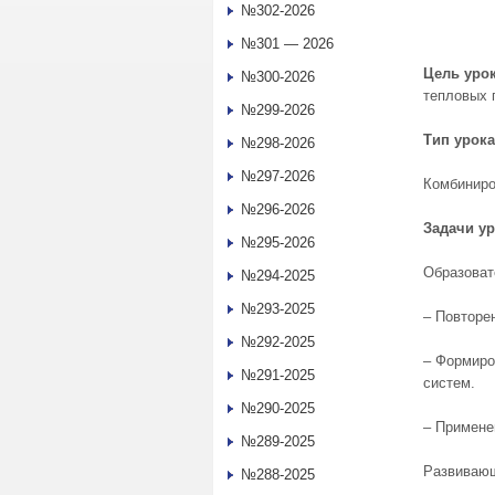
№302-2026
№301 — 2026
Цель урок
№300-2026
тепловых 
№299-2026
Тип урока
№298-2026
№297-2026
Комбиниро
№296-2026
Задачи у
№295-2026
Образоват
№294-2025
№293-2025
– Повторе
№292-2025
– Формиро
№291-2025
систем.
№290-2025
– Примене
№289-2025
Развиваю
№288-2025