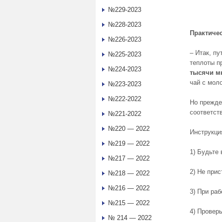
№229-2023
№228-2023
Практиче
№226-2023
– Итак, п
№225-2023
теплоты п
№224-2023
тысячи м
чай с мол
№223-2023
№222-2022
Но прежде
соответст
№221-2022
№220 — 2022
Инструкци
№219 — 2022
1) Будьте
№217 — 2022
2) Не при
№218 — 2022
№216 — 2022
3) При ра
№215 — 2022
4) Проверь
№ 214 — 2022