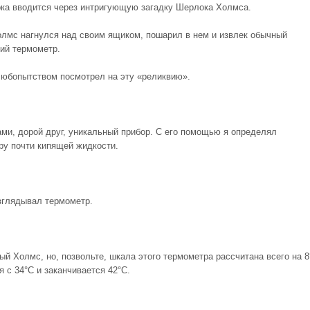
ока вводится через интригующую загадку Шерлока Холмса.
лмс нагнулся над своим ящиком, пошарил в нем и извлек обычный
ий термометр.
любопытством посмотрел на эту «реликвию».
ами, дорой друг, уникальный прибор. С его помощью я определял
ру почти кипящей жидкости.
зглядывал термометр.
ый Холмс, но, позвольте, шкала этого термометра рассчитана всего на 8
 с 34°С и заканчивается 42°С.