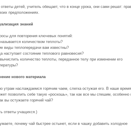
ответы детей, учитель обещает, что в конце урока, они сами решат: пра
своих предположениях.
уализация знаний
росы для повторения ключевых понятий:
 называется количеством теплоты?
ие виды теплопередачи вам известны?
да наступает состояние теплового равновесия?
 вычислить количество теплоты, переданное телу при изменении его
пературы?
ение нового материала
по утрам наслаждаемся горячим чаем, слегка остужая его. В наше время
жет позволить себе такую «роскошь», так как все мы спешим, особенно 
ак вы остужаете горячий чай?
ь ответы учащихся.)
думаете, почему чай быстрее остынет, если в чашку добавить холод­ное