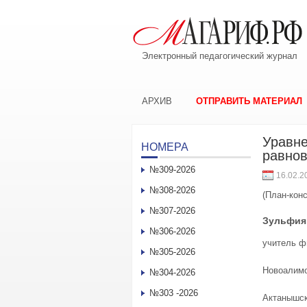
Электронный педагогический журнал
АРХИВ
ОТПРАВИТЬ МАТЕРИАЛ
Уравне
НОМЕРА
равно
№309-2026
16.02.2
№308-2026
(План-конс
№307-2026
Зульфия
№306-2026
учитель ф
№305-2026
Новоалимо
№304-2026
№303 -2026
Актанышск