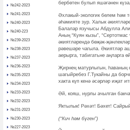
бербөтен булып яшәгәнен күза
№242-2023
№241-2023
Әхлакый-экологик белем һәм т
әһәмияте зур. Халык әкиятләр
№240-2023
Балалар язучысы Абдулла Али
№240-223
Аның “Куян кызы”, “Сертотмас ү
№239-2023
әкиятләрендә бөҗәк-җәнлекләр
рәвешәре чагыла. Әкиятләр а
№238-2023
аерырга, табигатьне аңларга ө
№237-2023
№236-2023
Җирнең матурлыгын, һаваның 
шагыйребез Г.Тукайны да борч
№235-2023
хакта күп кенә әсәрләр иҗат ит
№234-2023
№233-2023
Әй, кояш, нурлы ачылган бакч
№232-2023
Яктылык! Рәхәт! Бәхет! Сайр
№231-2023
(“Кич һәм бүген”)
№230-2023
№227-2023