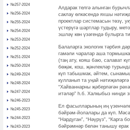
№257-2024
Алдарак телгә алынган бурычл
№256-2024
саклау өлкәсендә яхшы нәтиҗә
проектлар системасын төзү, у
№255-2024
үстерүгә шартлар тудыру, мет
№254-2024
эшләү көн үзәгендә булырга т
№253-2024
Балаларга экологик тәрбия дә
№252-2024
гамәли чаралар аша тормышка
№251-2024
(таң ату, кояш баю, салават кү
№250-2024
бөҗәк, кош, җәнлекләр турында
күп табышмак, әйтем, сынам
№249-2024
кулланып та уңай нәтиҗәләргә
№248-2024
“Хайваннарны җәберләгән рәхә
№247-2024
итәләр” һ.б. Халкыбыз нинди з
№246-2023
Ел фасылларының иң үзенчәле
№245-2023
бәйрәм-йолалары да күп. Мәсәл
№244-2023
“Нардуган”, “Нәүрүз”, “Карга б
бәйрәмнәр белән танышу ерак
№243-2023