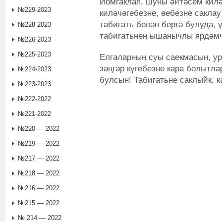
Йомгаклап, шуны әйтәсем килә:
№229-2023
киләчәгебезне, өебезне саклау
табигать белән бергә булуда,
№228-2023
табигатьнең ышанычлы ярдәмч
№226-2023
№225-2023
Елгаларның суы саекмасын, ур
зәңгәр күгебезне кара болытла
№224-2023
булсын! Табигатьне саклыйк, к
№223-2023
№222-2022
№221-2022
№220 — 2022
№219 — 2022
№217 — 2022
№218 — 2022
№216 — 2022
№215 — 2022
№ 214 — 2022