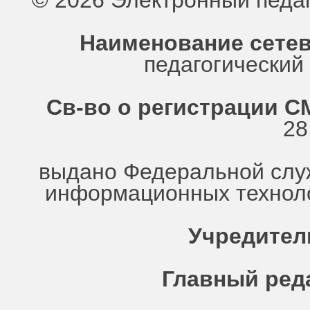
© 2026 Электронный педа
Наименование сетев
педагогически
Св-во о регистрации СМ
28
выдано Федеральной служ
информационных техноло
Учредител
Главный ред