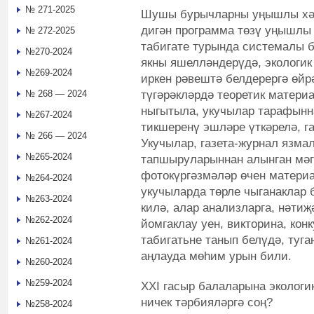
№ 271-2025
Шушы бурычларны уңышлы хәл 
дигән программа төзү уңышлы 
№ 272-2025
табигате турында системалы б
№270-2024
якны яшелләндерүдә, экологик
№269-2024
иркен рәвештә белдерергә өйр
түгәрәкләрдә теоретик материа
№ 268 — 2024
ныгытыла, укучылар тарафынн
№267-2024
тикшеренү эшләре үткәрелә, 
№ 266 — 2024
Укучылар, газета-журнал язма
№265-2024
тапшыруларыннан алынган мәг
фотокүргәзмәләр өчен материа
№264-2024
укучыларда төрле чыганаклар 
№263-2024
килә, алар анализларга, нәтиҗ
№262-2024
йомгаклау уен, викторина, кон
табигатьне танып белүдә, туг
№261-2024
аңлауда мөһим урын били.
№260-2024
№259-2024
XXI гасыр балаларына экологи
ничек тәрбияләргә соң?
№258-2024