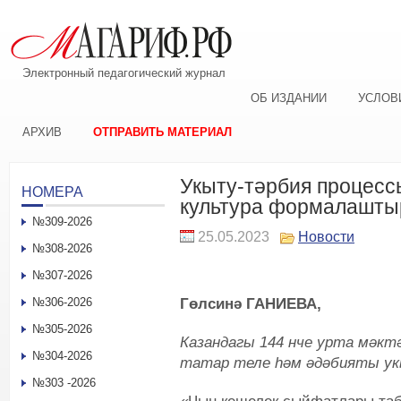
Электронный педагогический журнал
ОБ ИЗДАНИИ
УСЛОВ
АРХИВ
ОТПРАВИТЬ МАТЕРИАЛ
Укыту-тәрбия процесс
НОМЕРА
культура формалашты
№309-2026
25.05.2023
Новости
№308-2026
№307-2026
Гөлсинә ГАНИЕВА,
№306-2026
№305-2026
Казандагы 144 нче урта мәкт
№304-2026
татар теле һәм әдәбияты у
№303 -2026