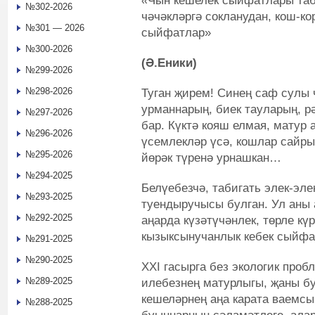
«
Чын кешелек сыйфатлары таби
№302-2026
чәчәкләргә сокланудан, кош-к
№301 — 2026
сыйфатлар»
№300-2026
(Ә.Еники)
№299-2026
№298-2026
Туган җирем! Синең саф сулы
урманнарың, биек тауларың, р
№297-2026
бар. Күктә кояш елмая, матур 
№296-2026
үсемлекләр үсә, кошлар сайры
№295-2026
йөрәк түренә урнашкан…
№294-2025
Белүебезчә, табигать элек-эле
№293-2025
туендыручысы булган. Ул аны а
№292-2025
аңарда күзәтүчәнлек, төрле кү
кызыксынучанлык кебек сыйфа
№291-2025
№290-2025
XXI гасырга без экологик проб
№289-2025
илебезнең матурлыгы, җаны бу
кешеләрнең аңа карата ваемсы
№288-2025