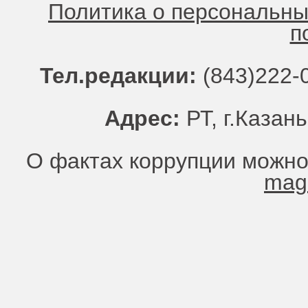
Политика о персональн
п
Тел.редакции:
(843)222-0
Адрес:
РТ, г.Казань
О фактах коррупции можно
mag