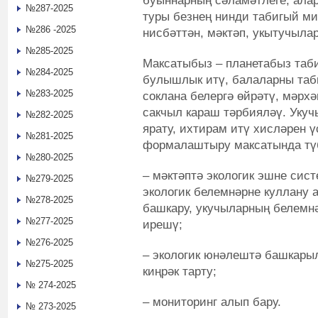
буыннарның сәламәтлеге, ала
№287-2025
туры безнең нинди табигый ми
№286 -2025
нисбәттән, мәктәп, укытучыла
№285-2025
Максатыбыз – планетабыз таби
№284-2025
булышлык итү, балаларны таби
№283-2025
соклана белергә өйрәтү, мәрх
сакчыл караш тәрбияләү. Укуч
№282-2025
ярату, ихтирам итү хисләрен ү
№281-2025
формалаштыру максатында түб
№280-2025
– мәктәптә экологик эшне сист
№279-2025
экологик белемнәрне куллану 
№278-2025
башкару, укучыларның белемн
№277-2025
ирешү;
№276-2025
– экологик юнәлештә башкарыл
№275-2025
киңрәк тарту;
№ 274-2025
– мониторинг алып бару.
№ 273-2025